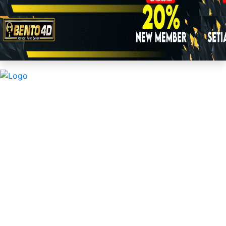
DAFTAR
LOGIN
Prediksi Hari Ini
Prediksi Lainnya
Data Result
Paito Warna