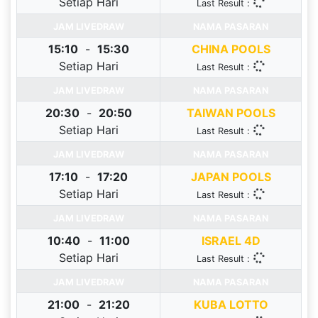
Setiap Hari
Last Result :
JAM LIVEDRAW
NAMA PASARAN
15:10
-
15:30
CHINA POOLS
Setiap Hari
Last Result :
JAM LIVEDRAW
NAMA PASARAN
20:30
-
20:50
TAIWAN POOLS
Setiap Hari
Last Result :
JAM LIVEDRAW
NAMA PASARAN
17:10
-
17:20
JAPAN POOLS
Setiap Hari
Last Result :
JAM LIVEDRAW
NAMA PASARAN
10:40
-
11:00
ISRAEL 4D
Setiap Hari
Last Result :
JAM LIVEDRAW
NAMA PASARAN
21:00
-
21:20
KUBA LOTTO