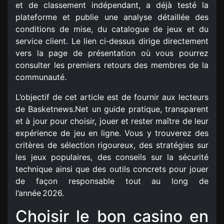
et de classement indépendant, a déjà testé la
plateforme et publie une analyse détaillée des
conditions de mise, du catalogue de jeux et du
service client. Le lien ci‑dessus dirige directement
vers la page de présentation où vous pourrez
consulter les premiers retours des membres de la
communauté.
L’objectif de cet article est de fournir aux lecteurs
de Basketnews.Net un guide pratique, transparent
et à jour pour choisir, jouer et rester maître de leur
expérience de jeu en ligne. Vous y trouverez des
critères de sélection rigoureux, des stratégies sur
les jeux populaires, des conseils sur la sécurité
technique ainsi que des outils concrets pour jouer
de façon responsable tout au long de
l’année 2026.
Choisir le bon casino en