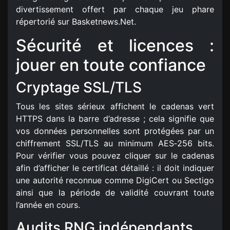
divertissement offert par chaque jeu phare
répertorié sur Basketnews.Net.
Sécurité et licences :
jouer en toute confiance
Cryptage SSL/TLS
Tous les sites sérieux affichent le cadenas vert
HTTPS dans la barre d’adresse ; cela signifie que
vos données personnelles sont protégées par un
chiffrement SSL/TLS au minimum AES‑256 bits.
Pour vérifier vous pouvez cliquer sur le cadenas
afin d’afficher le certificat détaillé : il doit indiquer
une autorité reconnue comme DigiCert ou Sectigo
ainsi que la période de validité couvrant toute
l’année en cours.
Audits RNG indépendants