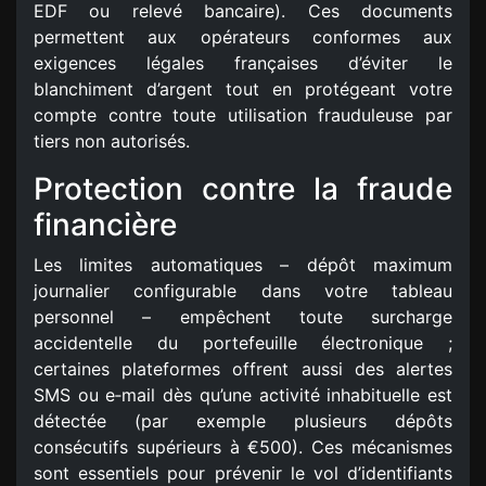
EDF ou relevé bancaire). Ces documents
permettent aux opérateurs conformes aux
exigences légales françaises d’éviter le
blanchiment d’argent tout en protégeant votre
compte contre toute utilisation frauduleuse par
tiers non autorisés.
Protection contre la fraude
financière
Les limites automatiques – dépôt maximum
journalier configurable dans votre tableau
personnel – empêchent toute surcharge
accidentelle du portefeuille électronique ;
certaines plateformes offrent aussi des alertes
SMS ou e‑mail dès qu’une activité inhabituelle est
détectée (par exemple plusieurs dépôts
consécutifs supérieurs à €500). Ces mécanismes
sont essentiels pour prévenir le vol d’identifiants