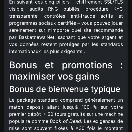
En suivant ces cinq piliers – chiffrement SSL/TLS
visible, audits RNG publiés, procédure KYC
transparente, contrôles anti‑fraude actifs et
programmes sociaux certifiés – vous pouvez jouer
sereinement sur n’importe quel site recommandé
par Basketnews.Net, sachant que votre argent et
vos données restent protégés par les standards
internationaux les plus exigeants .
Bonus et promotions :
maximiser vos gains
Bonus de bienvenue typique
Le package standard comprend généralement un
match deposit allant jusqu’à 100 % sur votre
premier dépôt + 50 tours gratuits sur une machine
populaire comme
Book of Dead
. Les exigences de
mise sont souvent fixées à ×30 fois le montant