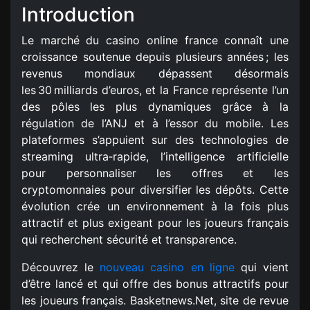
Introduction
Le marché du casino online france connaît une
croissance soutenue depuis plusieurs années ; les
revenus mondiaux dépassent désormais
les 30 milliards d’euros, et la France représente l’un
des pôles les plus dynamiques grâce à la
régulation de l’ANJ et à l’essor du mobile. Les
plateformes s’appuient sur des technologies de
streaming ultra‑rapide, l’intelligence artificielle
pour personnaliser les offres et les
cryptomonnaies pour diversifier les dépôts. Cette
évolution crée un environnement à la fois plus
attractif et plus exigeant pour les joueurs français
qui recherchent sécurité et transparence.
Découvrez le
nouveau casino en ligne
qui vient
d’être lancé et qui offre des bonus attractifs pour
les joueurs français. Basketnews.Net, site de revue