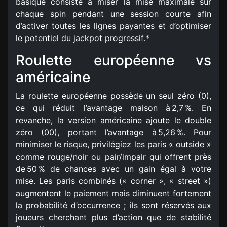
basique consiste à miser la mise maximale sur
chaque spin pendant une session courte afin
d’activer toutes les lignes payantes et d’optimiser
le potentiel du jackpot progressif.*
Roulette européenne vs
américaine
La roulette européenne possède un seul zéro (0),
ce qui réduit l’avantage maison à 2,7 %. En
revanche, la version américaine ajoute le double
zéro (00), portant l’avantage à 5,26 %. Pour
minimiser le risque, privilégiez les paris « outside »
comme rouge/noir ou pair/impair qui offrent près
de 50 % de chances avec un gain égal à votre
mise. Les paris combinés (« corner », « street »)
augmentent le paiement mais diminuent fortement
la probabilité d’occurrence ; ils sont réservés aux
joueurs cherchant plus d’action que de stabilité