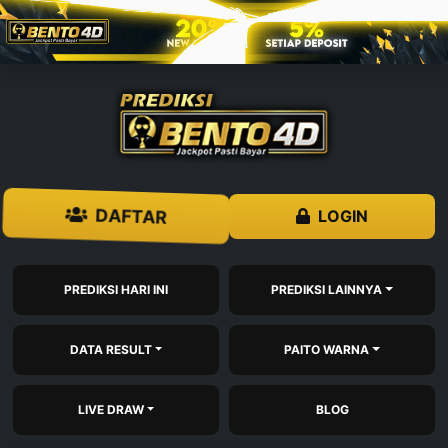
DAFTAR
LOGIN
PREDIKSI HARI INI
PREDIKSI LAINNYA
DATA RESULT
PAITO WARNA
LIVE DRAW
BLOG