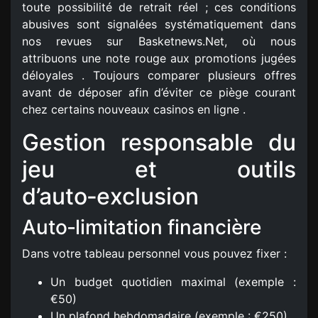
toute possibilité de retrait réel ; ces conditions
abusives sont signalées systématiquement dans
nos revues sur Basketnews.Net, où nous
attribuons une note rouge aux promotions jugées
déloyales . Toujours comparer plusieurs offres
avant de déposer afin d’éviter ce piège courant
chez certains nouveaux casinos en ligne .
Gestion responsable du
jeu et outils
d’auto‑exclusion
Auto‑limitation financière
Dans votre tableau personnel vous pouvez fixer :
Un budget quotidien maximal (exemple :
€50)
Un plafond hebdomadaire (exemple : €250)