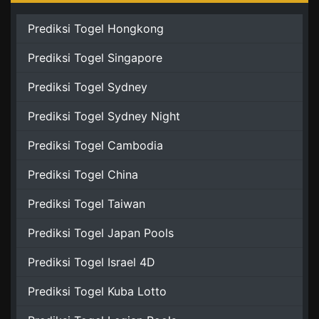
Prediksi Togel Hongkong
Prediksi Togel Singapore
Prediksi Togel Sydney
Prediksi Togel Sydney Night
Prediksi Togel Cambodia
Prediksi Togel China
Prediksi Togel Taiwan
Prediksi Togel Japan Pools
Prediksi Togel Israel 4D
Prediksi Togel Kuba Lotto