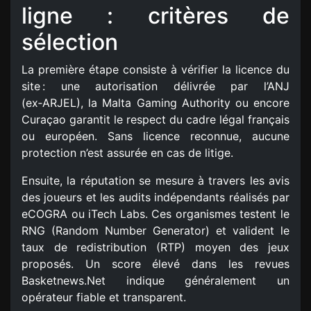
ligne : critères de
sélection
La première étape consiste à vérifier la licence du
site : une autorisation délivrée par l’ANJ
(ex‑ARJEL), la Malta Gaming Authority ou encore
Curaçao garantit le respect du cadre légal français
ou européen. Sans licence reconnue, aucune
protection n’est assurée en cas de litige.
Ensuite, la réputation se mesure à travers les avis
des joueurs et les audits indépendants réalisés par
eCOGRA ou iTech Labs. Ces organismes testent le
RNG (Random Number Generator) et valident le
taux de redistribution (RTP) moyen des jeux
proposés. Un score élevé dans les revues
Basketnews.Net indique généralement un
opérateur fiable et transparent.