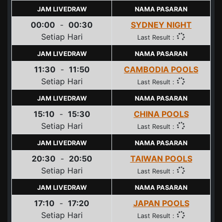
JAM LIVEDRAW
NAMA PASARAN
00:00
-
00:30
SYDNEY NIGHT
Setiap Hari
Last Result :
JAM LIVEDRAW
NAMA PASARAN
11:30
-
11:50
CAMBODIA POOLS
Setiap Hari
Last Result :
JAM LIVEDRAW
NAMA PASARAN
15:10
-
15:30
CHINA POOLS
Setiap Hari
Last Result :
JAM LIVEDRAW
NAMA PASARAN
20:30
-
20:50
TAIWAN POOLS
Setiap Hari
Last Result :
JAM LIVEDRAW
NAMA PASARAN
17:10
-
17:20
JAPAN POOLS
Setiap Hari
Last Result :