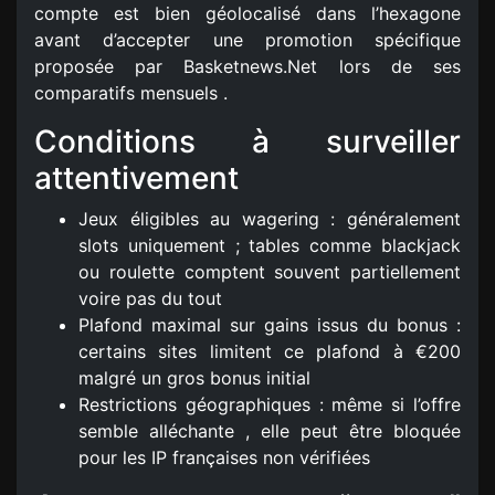
compte est bien géolocalisé dans l’hexagone
avant d’accepter une promotion spécifique
proposée par Basketnews.Net lors de ses
comparatifs mensuels .
Conditions à surveiller
attentivement
Jeux éligibles au wagering : généralement
slots uniquement ; tables comme blackjack
ou roulette comptent souvent partiellement
voire pas du tout
Plafond maximal sur gains issus du bonus :
certains sites limitent ce plafond à €200
malgré un gros bonus initial
Restrictions géographiques : même si l’offre
semble alléchante , elle peut être bloquée
pour les IP françaises non vérifiées