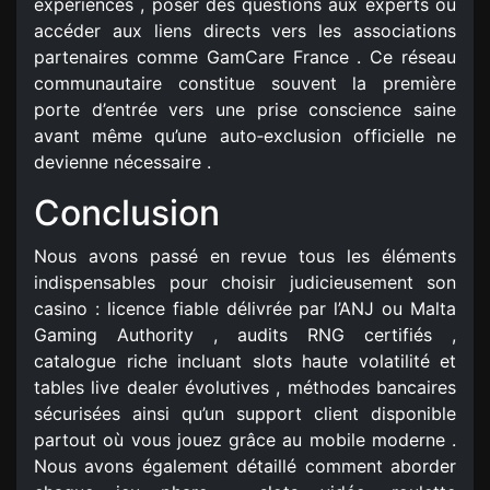
expériences , poser des questions aux experts ou
accéder aux liens directs vers les associations
partenaires comme GamCare France . Ce réseau
communautaire constitue souvent la première
porte d’entrée vers une prise conscience saine
avant même qu’une auto‑exclusion officielle ne
devienne nécessaire .
Conclusion
Nous avons passé en revue tous les éléments
indispensables pour choisir judicieusement son
casino : licence fiable délivrée par l’ANJ ou Malta
Gaming Authority , audits RNG certifiés ,
catalogue riche incluant slots haute volatilité et
tables live dealer évolutives , méthodes bancaires
sécurisées ainsi qu’un support client disponible
partout où vous jouez grâce au mobile moderne .
Nous avons également détaillé comment aborder