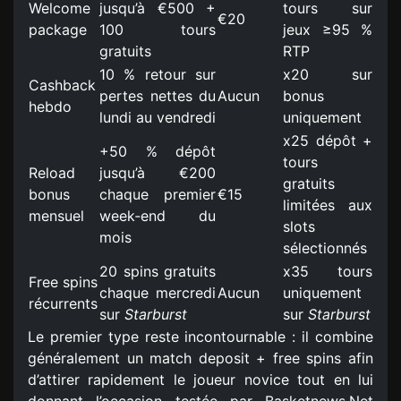
Welcome
jusqu’à €500 +
tours sur
€20
package
100 tours
jeux ≥95 %
gratuits
RTP
10 % retour sur
x20 sur
Cashback
pertes nettes du
Aucun
bonus
hebdo
lundi au vendredi
uniquement
x25 dépôt +
+50 % dépôt
tours
Reload
jusqu’à €200
gratuits
bonus
chaque premier
€15
limitées aux
mensuel
week‑end du
slots
mois
sélectionnés
20 spins gratuits
x35 tours
Free spins
chaque mercredi
Aucun
uniquement
récurrents
sur
Starburst
sur
Starburst
Le premier type reste incontournable : il combine
généralement un match deposit + free spins afin
d’attirer rapidement le joueur novice tout en lui
donnant l’occasion testée par Basketnews.Net