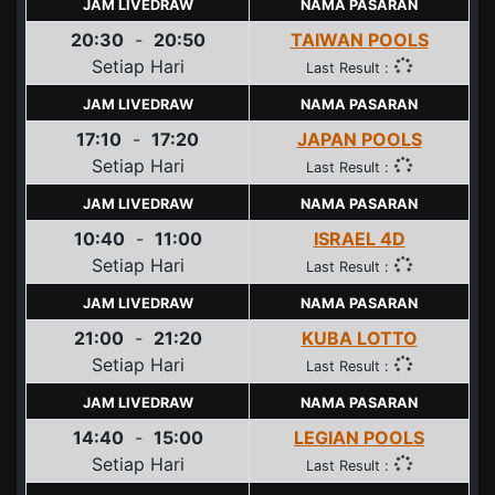
JAM LIVEDRAW
NAMA PASARAN
20:30
-
20:50
TAIWAN POOLS
Setiap Hari
Last Result :
JAM LIVEDRAW
NAMA PASARAN
17:10
-
17:20
JAPAN POOLS
Setiap Hari
Last Result :
JAM LIVEDRAW
NAMA PASARAN
10:40
-
11:00
ISRAEL 4D
Setiap Hari
Last Result :
JAM LIVEDRAW
NAMA PASARAN
21:00
-
21:20
KUBA LOTTO
Setiap Hari
Last Result :
JAM LIVEDRAW
NAMA PASARAN
14:40
-
15:00
LEGIAN POOLS
Setiap Hari
Last Result :