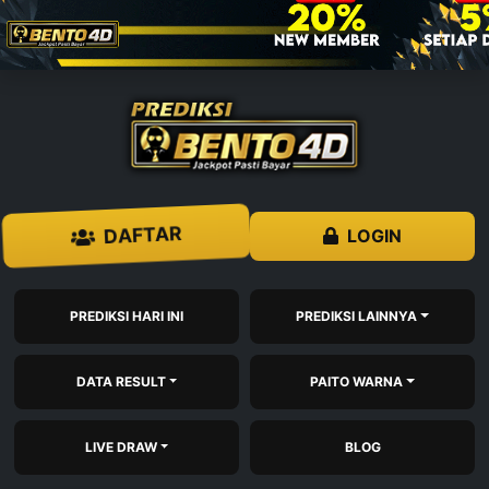
DAFTAR
LOGIN
PREDIKSI HARI INI
PREDIKSI LAINNYA
DATA RESULT
PAITO WARNA
LIVE DRAW
BLOG