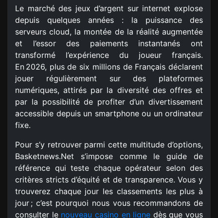
Le marché des jeux d’argent sur internet explose
depuis quelques années : la puissance des
serveurs cloud, la montée de la réalité augmentée
et l’essor des paiements instantanés ont
transformé l’expérience du joueur français.
En 2026, plus de six millions de Français déclarent
jouer régulièrement sur des plateformes
numériques, attirés par la diversité des offres et
par la possibilité de profiter d’un divertissement
accessible depuis un smartphone ou un ordinateur
fixe.
Pour s’y retrouver parmi cette multitude d’options,
Basketnews.Net s’impose comme le guide de
référence qui teste chaque opérateur selon des
critères stricts d’équité et de transparence. Vous y
trouverez chaque jour les classements les plus à
jour ; c’est pourquoi nous vous recommandons de
consulter le
nouveau casino en ligne
dès que vous