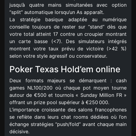
jusqu’à quatre mains simultanées avec option
“split” automatique lorsqu’un As apparaît.
La stratégie basique adaptée au numérique
conseille toujours de rester sur “stand” dès que
votre total atteint 17 contre un croupier montrant
un carte basse (<7). Des simulateurs intégrés
montrent votre taux prévu de victoire (>42 %)
selon votre style agressif ou conservateur.
Poker Texas Hold’em online
Deux formats majeurs se démarquent : cash
games NL100/200 où chaque pot moyen tourne
autour de €500 et tournois « Sunday Million FR »
offrant un prize pool supérieur à €250 000.
L’importance croissante des salons francophones
se reflète dans leurs chat rooms dédiées où l’on
échange stratégies “push/fold” avant chaque main
décisive.