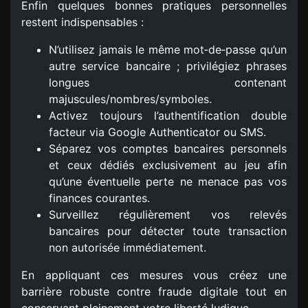
Enfin quelques bonnes pratiques personnelles
restent indispensables :
N’utilisez jamais le même mot‑de‑passe qu’un
autre service bancaire ; privilégiez phrases
longues contenant
majuscules/nombres/symboles.
Activez toujours l’authentification double
facteur via Google Authenticator ou SMS.
Séparez vos comptes bancaires personnels
et ceux dédiés exclusivement au jeu afin
qu’une éventuelle perte ne menace pas vos
finances courantes.
Surveillez régulièrement vos relevés
bancaires pour détecter toute transaction
non autorisée immédiatement.
En appliquant ces mesures vous créez une
barrière robuste contre fraude digitale tout en
conservant pleinement votre liberté ludique.