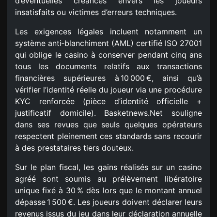
d’éventuelles créances envers les joueurs
insatisfaits ou victimes d’erreurs techniques.
Les exigences légales incluent notamment un
système anti‑blanchiment (AML) certifié ISO 27001
qui oblige le casino à conserver pendant cinq ans
tous les documents relatifs aux transactions
financières supérieures à 10 000 €, ainsi qu’à
vérifier l’identité réelle du joueur via une procédure
KYC renforcée (pièce d’identité officielle +
justificatif domicile). Basketnews.Net souligne
dans ses revues que seuls quelques opérateurs
respectent pleinement ces standards sans recourir
à des prestataires tiers douteux.
Sur le plan fiscal, les gains réalisés sur un casino
agréé sont soumis au prélèvement libératoire
unique fixé à 30 % dès lors que le montant annuel
dépasse 1 500 €. Les joueurs doivent déclarer leurs
revenus issus du jeu dans leur déclaration annuelle