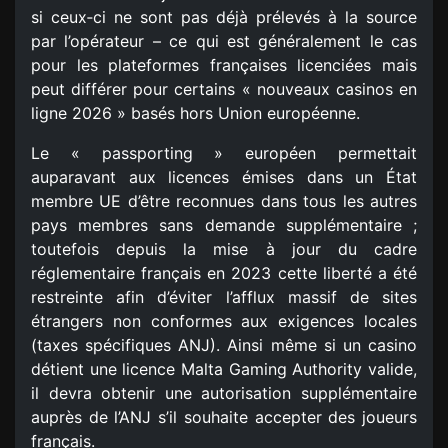
si ceux‑ci ne sont pas déjà prélevés à la source
par l’opérateur – ce qui est généralement le cas
pour les plateformes françaises licenciées mais
peut différer pour certains « nouveaux casinos en
ligne 2026 » basés hors Union européenne.
Le « passporting » européen permettait
auparavant aux licences émises dans un État
membre UE d’être reconnues dans tous les autres
pays membres sans demande supplémentaire ;
toutefois depuis la mise à jour du cadre
réglementaire français en 2023 cette liberté a été
restreinte afin d’éviter l’afflux massif de sites
étrangers non conformes aux exigences locales
(taxes spécifiques ANJ). Ainsi même si un casino
détient une licence Malta Gaming Authority valide,
il devra obtenir une autorisation supplémentaire
auprès de l’ANJ s’il souhaite accepter des joueurs
français.