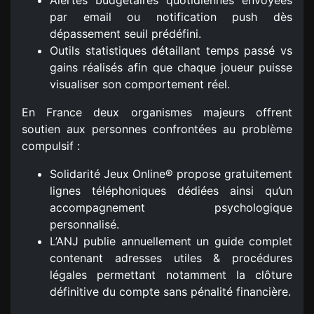
par email ou notification push dès
dépassement seuil prédéfini.
Outils statistiques détaillant temps passé vs
gains réalisés afin que chaque joueur puisse
visualiser son comportement réel.
En France deux organismes majeurs offrent
soutien aux personnes confrontées au problème
compulsif :
Solidarité Jeux Online® propose gratuitement
lignes téléphoniques dédiées ainsi qu’un
accompagnement psychologique
personnalisé.
L’ANJ publie annuellement un guide complet
contenant adresses utiles & procédures
légales permettant notamment la clôture
définitive du compte sans pénalité financière.