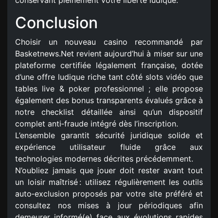
Conclusion
Choisir un nouveau casino recommandé par
Basketnews.Net revient aujourd’hui à miser sur une
plateforme certifiée légalement française, dotée
d’une offre ludique riche tant côté slots vidéo que
tables live & poker professionnel ; elle propose
également des bonus transparents évalués grâce à
notre checklist détaillée ainsi qu’un dispositif
complet anti‑fraude intégré dès l’inscription.
L’ensemble garantit sécurité juridique solide et
expérience utilisateur fluide grâce aux
technologies modernes décrites précédemment.
N’oubliez jamais que jouer doit rester avant tout
un loisir maîtrisé : utilisez régulièrement les outils
auto‑exclusion proposés par votre site préféré et
consultez nos mises à jour périodiques afin
demeurer informé(e) face aux évolutions rapides