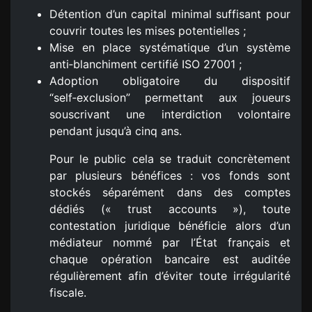
Détention d’un capital minimal suffisant pour
couvrir toutes les mises potentielles ;
Mise en place systématique d’un système
anti‑blanchiment certifié ISO 27001 ;
Adoption obligatoire du dispositif
“self‑exclusion” permettant aux joueurs
souscrivant une interdiction volontaire
pendant jusqu’à cinq ans.
Pour le public cela se traduit concrètement
par plusieurs bénéfices : vos fonds sont
stockés séparément dans des comptes
dédiés (« trust accounts »), toute
contestation juridique bénéficie alors d’un
médiateur nommé par l’État français et
chaque opération bancaire est auditée
régulièrement afin d’éviter toute irrégularité
fiscale.