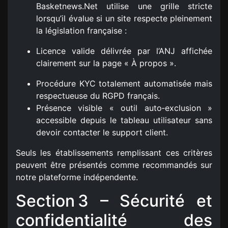
Basketnews.Net utilise une grille stricte
lorsqu’il évalue si un site respecte pleinement
la législation française :
Licence valide délivrée par l’ANJ affichée
clairement sur la page « À propos ».
Procédure KYC totalement automatisée mais
respectueuse du RGPD français.
Présence visible « outil auto‑exclusion »
accessible depuis le tableau utilisateur sans
devoir contacter le support client.
Seuls les établissements remplissant ces critères
peuvent être présentés comme recommandés sur
notre plateforme indépendente.
Section 3 – Sécurité et
confidentialité des