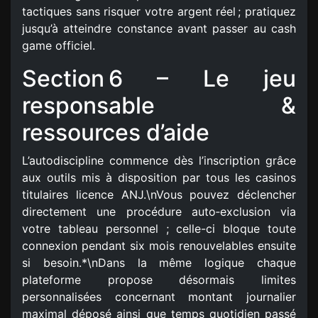
tactiques sans risquer votre argent réel ; pratiquez
jusqu’à atteindre constance avant passer au cash
game officiel.
Section 6 – Le jeu
responsable &
ressources d’aide
L’autodiscipline commence dès l’inscription grâce
aux outils mis à disposition par tous les casinos
titulaires licence ANJ.\nVous pouvez déclencher
directement une procédure auto‑exclusion via
votre tableau personnel ; celle-ci bloque toute
connexion pendant six mois renouvelables ensuite
si besoin.*\nDans la même logique chaque
plateforme propose désormais limites
personnalisées concernant montant journalier
maximal déposé ainsi que temps quotidien passé