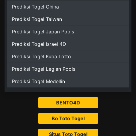
Prediksi Togel China
Prediksi Togel Taiwan
Prediksi Togel Japan Pools
Prediksi Togel Israel 4D
Prediksi Togel Kuba Lotto
Prediksi Togel Legian Pools
Prediksi Togel Medellin
BENTO4D
Bo Toto Togel
Situs Toto Togel