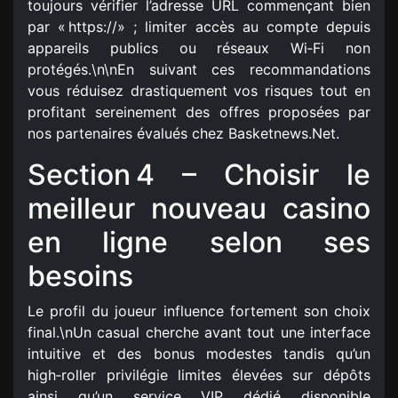
toujours vérifier l’adresse URL commençant bien
par « https://» ; limiter accès au compte depuis
appareils publics ou réseaux Wi‑Fi non
protégés.\n\nEn suivant ces recommandations
vous réduisez drastiquement vos risques tout en
profitant sereinement des offres proposées par
nos partenaires évalués chez Basketnews.Net.
Section 4 – Choisir le
meilleur nouveau casino
en ligne selon ses
besoins
Le profil du joueur influence fortement son choix
final.\nUn casual cherche avant tout une interface
intuitive et des bonus modestes tandis qu’un
high‑roller privilégie limites élevées sur dépôts
ainsi qu’un service VIP dédié disponible