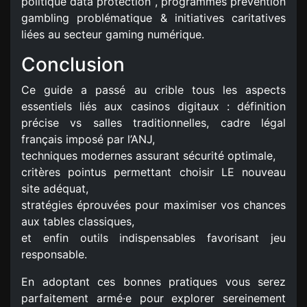
politique data protection , programmes prévention
gambling problématique & initiatives caritatives
liées au secteur gaming numérique.
Conclusion
Ce guide a passé au crible tous les aspects
essentiels liés aux casinos digitaux : définition
précise vs salles traditionnelles, cadre légal
français imposé par l’ANJ,
techniques modernes assurant sécurité optimale,
critères pointus permettant choisir LE nouveau
site adéquat,
stratégies éprouvées pour maximiser vos chances
aux tables classiques,
et enfin outils indispensables favorisant jeu
responsable.​
En adoptant ces bonnes pratiques vous serez
parfaitement armé·e pour explorer sereinement