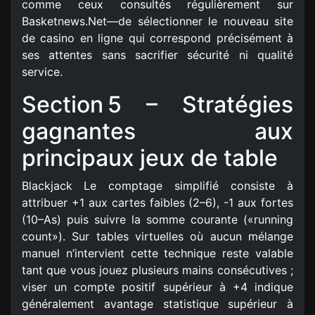
comme ceux consultés régulièrement sur
Basketnews.Net—de sélectionner le nouveau site
de casino en ligne qui correspond précisément à
ses attentes sans sacrifier sécurité ni qualité
service.
Section 5 – Stratégies
gagnantes aux
principaux jeux de table
Blackjack Le comptage simplifié consiste à
attribuer +1 aux cartes faibles (2–6), -1 aux fortes
(10–As) puis suivre la somme courante («​running
count​»). Sur tables virtuelles où aucun mélange
manuel n’intervient cette technique reste valable
tant que vous jouez plusieurs mains consécutives ;
viser un compte positif supérieur à +4 indique
généralement avantage statistique supérieur à