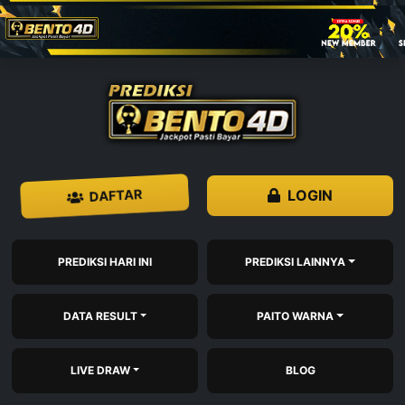
DAFTAR
LOGIN
PREDIKSI HARI INI
PREDIKSI LAINNYA
DATA RESULT
PAITO WARNA
LIVE DRAW
BLOG