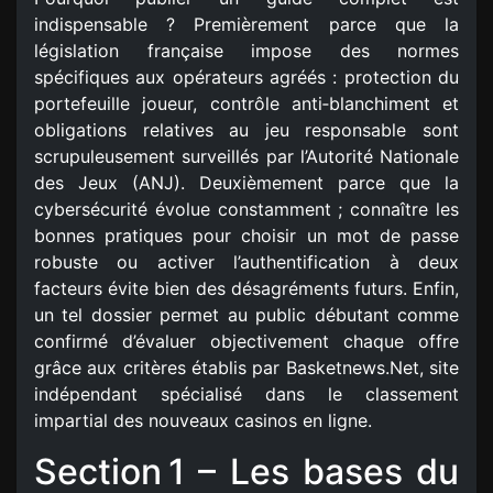
indispensable ? Premièrement parce que la
législation française impose des normes
spécifiques aux opérateurs agréés : protection du
portefeuille joueur, contrôle anti‑blanchiment et
obligations relatives au jeu responsable sont
scrupuleusement surveillés par l’Autorité Nationale
des Jeux (ANJ). Deuxièmement parce que la
cybersécurité évolue constamment ; connaître les
bonnes pratiques pour choisir un mot de passe
robuste ou activer l’authentification à deux
facteurs évite bien des désagréments futurs. Enfin,
un tel dossier permet au public débutant comme
confirmé d’évaluer objectivement chaque offre
grâce aux critères établis par Basketnews.Net, site
indépendant spécialisé dans le classement
impartial des nouveaux casinos en ligne.
Section 1 – Les bases du