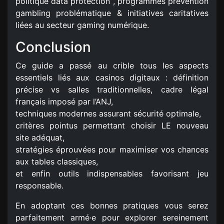
politique data protection , programmes prévention
gambling problématique & initiatives caritatives
liées au secteur gaming numérique.
Conclusion
Ce guide a passé au crible tous les aspects
essentiels liés aux casinos digitaux : définition
précise vs salles traditionnelles, cadre légal
français imposé par l’ANJ,
techniques modernes assurant sécurité optimale,
critères pointus permettant choisir LE nouveau
site adéquat,
stratégies éprouvées pour maximiser vos chances
aux tables classiques,
et enfin outils indispensables favorisant jeu
responsable.​
En adoptant ces bonnes pratiques vous serez
parfaitement armé·e pour explorer sereinement