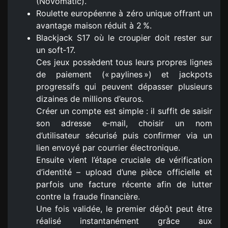
(Novomatic).
Roulette européenne à zéro unique offrant un
avantage maison réduit à 2 %.
Blackjack S17 où le croupier doit rester sur
un soft‑17.
Ces jeux possèdent tous leurs propres lignes
de paiement (« paylines ») et jackpots
progressifs qui peuvent dépasser plusieurs
dizaines de millions d’euros.
Créer un compte est simple : il suffit de saisir
son adresse e‑mail, choisir un nom
d’utilisateur sécurisé puis confirmer via un
lien envoyé par courrier électronique.
Ensuite vient l’étape cruciale de vérification
d’identité – upload d’une pièce officielle et
parfois une facture récente afin de lutter
contre la fraude financière.
Une fois validée, le premier dépôt peut être
réalisé instantanément grâce aux