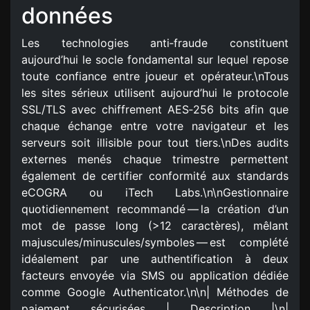
données
Les technologies anti‑fraude constituent
aujourd’hui le socle fondamental sur lequel repose
toute confiance entre joueur et opérateur.\nTous
les sites sérieux utilisent aujourd’hui le protocole
SSL/TLS avec chiffrement AES‑256 bits afin que
chaque échange entre votre navigateur et les
serveurs soit illisible pour tout tiers.\nDes audits
externes menés chaque trimestre permettent
également de certifier conformité aux standards
eCOGRA ou iTech Labs.\n\nGestionnaire
quotidiennement recommandé — la création d’un
mot de passe long (>12 caractères), mêlant
majuscules/minuscules/symboles — est complété
idéalement par une authentification à deux
facteurs envoyée via SMS ou application dédiée
comme Google Authenticator.\n\n| Méthodes de
paiement sécurisées | Description |\n|