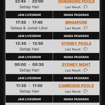
22:45
-
23:00
HONGKONG POOLS
Setiap Hari
Last Result :
JAM LIVEDRAW
NAMA PASARAN
17:30
-
17:40
SINGAPORE
Selasa & Jumat Libur
Last Result :
JAM LIVEDRAW
NAMA PASARAN
13:30
-
13:50
SYDNEY POOLS
Setiap Hari
Last Result :
JAM LIVEDRAW
NAMA PASARAN
00:00
-
00:30
SYDNEY NIGHT
Setiap Hari
Last Result :
JAM LIVEDRAW
NAMA PASARAN
11:30
-
11:50
CAMBODIA POOLS
Setiap Hari
Last Result :
JAM LIVEDRAW
NAMA PASARAN