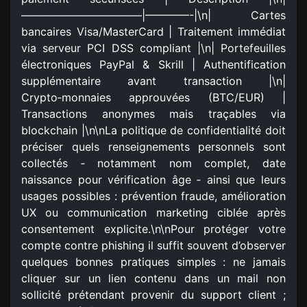
———————————|————-|\n| Cartes
bancaires Visa/MasterCard | Traitement immédiat
via serveur PCI DSS compliant |\n| Portefeuilles
électroniques PayPal & Skrill | Authentification
supplémentaire avant transaction |\n|
Crypto‑monnaies approuvées (BTC/EUR) |
Transactions anonymes mais traçables via
blockchain |\n\nLa politique de confidentialité doit
préciser quels renseignements personnels sont
collectés ‑ notamment nom complet, date
naissance pour vérification âge ‑ ainsi que leurs
usages possibles : prévention fraude, amélioration
UX ou communication marketing ciblée après
consentement explicite.\n\nPour protéger votre
compte contre phishing il suffit souvent d’observer
quelques bonnes pratiques simples : ne jamais
cliquer sur un lien contenu dans un mail non
sollicité prétendant provenir du support client ;