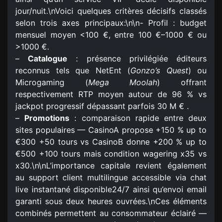
jour/nuit.\nVoici quelques critères décisifs classés
selon trois axes principaux:\n\n- Profil : budget
mensuel moyen <100 €, entre 100 €–1000 € ou
>1000 €.
–
Catalogue
: présence privilégiée éditeurs
reconnus tels que NetEnt (
Gonzo’s Quest
) ou
Microgaming (
Mega Moolah
) offrant
respectivement RTP moyen autour de 96 % vs
jackpot progressif dépassant parfois 30 M € .
–
Promotions
: comparaison rapide entre deux
sites populaires — CasinoA propose +150 % up to
€300 +50 tours vs CasinoB donne +200 % up to
€500 +100 tours mais condition wagering x35 vs
x30.\n\nL’importance capitale revient également
au support client multilingue accessible via chat
live instantané disponible24/7 ainsi qu’envoi email
garanti sous deux heures ouvrées.\nCes éléments
combinés permettent au consommateur éclairé —