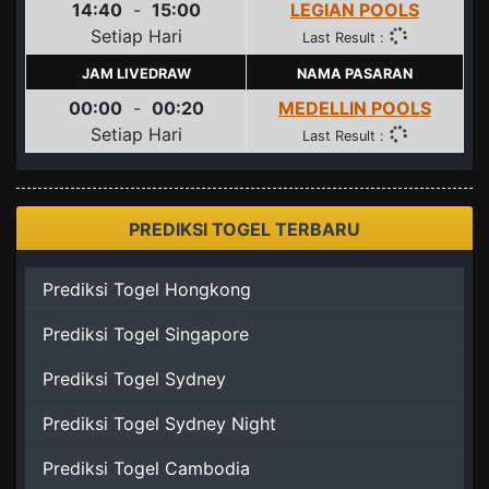
14:40
-
15:00
LEGIAN POOLS
Setiap Hari
Last Result :
JAM LIVEDRAW
NAMA PASARAN
00:00
-
00:20
MEDELLIN POOLS
Setiap Hari
Last Result :
PREDIKSI TOGEL TERBARU
Prediksi Togel Hongkong
Prediksi Togel Singapore
Prediksi Togel Sydney
Prediksi Togel Sydney Night
Prediksi Togel Cambodia