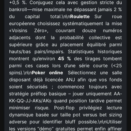
+0,5 %. Conjuguez cela avec gestion stricte du
bankroll — mise maximale ne dépassant jamais 2 %
du capital total.\n\n
Roulette
Sur roue
européenne choisissez systématiquement la mise
«​Voisins Zéro​», couvrant douze numéros
adjacents dont la probabilité collective est
supérieure grâce au placement équilibré parmi
hauts/bas pairs/impairs. Statistiques historiques
montrent qu’environ
45 %
des tirages tombent
parmi ces cases lors d’une série courte (<25
spins).\n\n
Poker online
Sélectionnez une salle
disposant déjà licencée ANJ afin que vos fonds
soient sécurisés ; commencez toujours avec
stratégie préflop basique ­– jouer uniquement AA‐
KK‐QQ‐JJ‐AKs/AKo quand position tardive permet
minimiser risque. Post‑flop privilégiez lecture
dynamique basée sur taille pot versus bet sizing
adverse pour identifier bluff possible.\n\nUtiliser
les versions “démo” gratuites permet enfin affiner