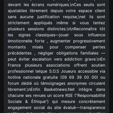
devant les écrans numériques.\nCes seuils sont
ajustables librement depuis votre espace client
sans aucune justification requise,\net ils sont
strictement appliqués même si vous tentez
plusieurs sessions distinctes.\n\nReconnaître tôt
les signes classiques—jouer sous influence
émotionnelle forte , augmenter progressivement
montants misés pour compenser pertes
précédentes , négliger obligations familiales —
peut éviter escalation vers addiction grave.\nEn
France plusieurs associations offrent soutien
professionnel telque S.O.S Joueurs accessible via
hotline nationale gratuite (09 69 39 00 00) ou
forum dédié où témoignages anonymes circulent
librement.\nEnfin Basketnews.Net intègre dans
chacune ses revues un score RSE (“Responsabilité
Sociale & Éthique”) qui mesure concrètement
engagement social du site évalué — transparence