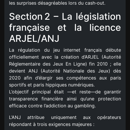
les surprises désagréables lors du cash‑out.
Section 2 – La législation
française et la licence
ARJEL/ANJ
La régulation du jeu internet français débute
officiellement avec la création d’ARJEL (Autorité
Réglementaire des Jeux En Ligne) fin 2010 ; elle
devient ANJ (Autorité Nationale des Jeux) dès
2020 afin d’élargir ses compétences aux paris
sportifs et paris hippiques numériques.
L’objectif principal était —et reste—de garantir
transparence financière ainsi qu’une protection
efficace contre l’addiction au gambling.
L’ANJ attribue uniquement aux opérateurs
répondant à trois exigences majeures :