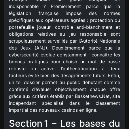
indispensable ? Premièrement parce que la
législation française impose des normes
spécifiques aux opérateurs agréés : protection du
portefeuille joueur, contrôle anti‑blanchiment et
obligations relatives au jeu responsable sont
scrupuleusement surveillés par l’Autorité Nationale
des Jeux (ANJ). Deuxièmement parce que la
cybersécurité évolue constamment ; connaître les
bonnes pratiques pour choisir un mot de passe
robuste ou activer l’authentification à deux
facteurs évite bien des désagréments futurs. Enfin,
un tel dossier permet au public débutant comme
confirmé d’évaluer objectivement chaque offre
grâce aux critères établis par Basketnews.Net, site
indépendant spécialisé dans le classement
impartial des nouveaux casinos en ligne.
Section 1 – Les bases du