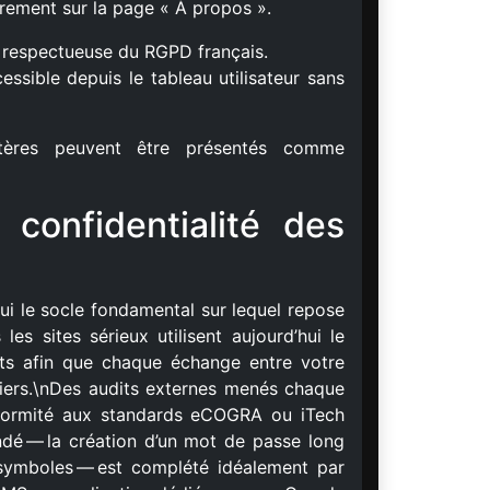
airement sur la page « À propos ».
respectueuse du RGPD français.
essible depuis le tableau utilisateur sans
ritères peuvent être présentés comme
 confidentialité des
hui le socle fondamental sur lequel repose
les sites sérieux utilisent aujourd’hui le
ts afin que chaque échange entre votre
t tiers.\nDes audits externes menés chaque
nformité aux standards eCOGRA ou iTech
dé — la création d’un mot de passe long
/symboles — est complété idéalement par