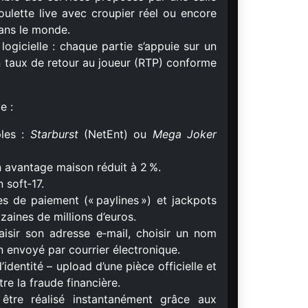
oulette live avec croupier réel ou encore
dans le monde.
logicielle : chaque partie s’appuie sur un
un taux de retour au joueur (RTP) conforme
e :
ples :
Starburst
(NetEnt) ou
Mega Joker
n avantage maison réduit à 2 %.
 soft‑17.
s de paiement (« paylines ») et jackpots
zaines de millions d’euros.
aisir son adresse e‑mail, choisir un nom
en envoyé par courrier électronique.
d’identité – upload d’une pièce officielle et
re la fraude financière.
être réalisé instantanément grâce aux