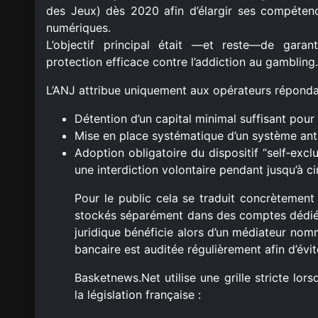
des Jeux) dès 2020 afin d’élargir ses compétenc
numériques.
L’objectif principal était —et reste—de garant
protection efficace contre l’addiction au gambling.
L’ANJ attribue uniquement aux opérateurs répondan
Détention d’un capital minimal suffisant pour 
Mise en place systématique d’un système anti
Adoption obligatoire du dispositif “self‑exc
une interdiction volontaire pendant jusqu’à ci
Pour le public cela se traduit concrètement
stockés séparément dans des comptes dédiés 
juridique bénéficie alors d’un médiateur nom
bancaire est auditée régulièrement afin d’évite
Basketnews.Net utilise une grille stricte lors
la législation française :