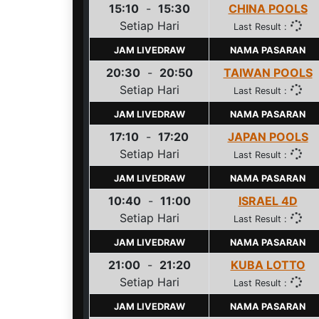
15:10
-
15:30
CHINA POOLS
Setiap Hari
Last Result :
JAM LIVEDRAW
NAMA PASARAN
20:30
-
20:50
TAIWAN POOLS
Setiap Hari
Last Result :
JAM LIVEDRAW
NAMA PASARAN
17:10
-
17:20
JAPAN POOLS
Setiap Hari
Last Result :
JAM LIVEDRAW
NAMA PASARAN
10:40
-
11:00
ISRAEL 4D
Setiap Hari
Last Result :
JAM LIVEDRAW
NAMA PASARAN
21:00
-
21:20
KUBA LOTTO
Setiap Hari
Last Result :
JAM LIVEDRAW
NAMA PASARAN