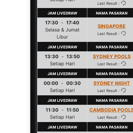
Last Result :
JAM LIVEDRAW
NAMA PASARAN
17:30
-
17:40
SINGAPORE
Selasa & Jumat
Last Result :
Libur
JAM LIVEDRAW
NAMA PASARAN
13:30
-
13:50
SYDNEY POOLS
Setiap Hari
Last Result :
JAM LIVEDRAW
NAMA PASARAN
00:00
-
00:30
SYDNEY NIGHT
Setiap Hari
Last Result :
JAM LIVEDRAW
NAMA PASARAN
11:30
-
11:50
CAMBODIA POOL
Setiap Hari
Last Result :
JAM LIVEDRAW
NAMA PASARAN