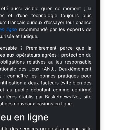
été aussi visible qu’en ce moment ; la
tes et d’une technologie toujours plus
rs français curieux d’essayer leur chance
en ligne
recommandé par les experts de
urisée et ludique.
pensable ? Premièrement parce que la
ues aux opérateurs agréés : protection du
 obligations relatives au jeu responsable
 Nationale des Jeux (ANJ). Deuxièmement
 ; connaître les bonnes pratiques pour
ntification à deux facteurs évite bien des
rmet au public débutant comme confirmé
ritères établis par Basketnews.Net, site
al des nouveaux casinos en ligne.
jeu en ligne
emble des services proposés par une salle