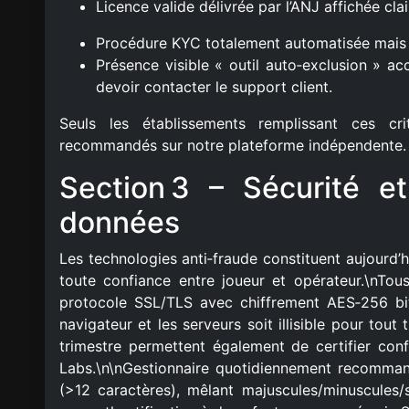
Licence valide délivrée par l’ANJ affichée cl
Procédure KYC totalement automatisée mais 
Présence visible « outil auto‑exclusion » acc
devoir contacter le support client.
Seuls les établissements remplissant ces c
recommandés sur notre plateforme indépendente.
Section 3 – Sécurité et
données
Les technologies anti‑fraude constituent aujourd’
toute confiance entre joueur et opérateur.\nTous 
protocole SSL/TLS avec chiffrement AES‑256 bi
navigateur et les serveurs soit illisible pour tou
trimestre permettent également de certifier co
Labs.\n\nGestionnaire quotidiennement recomman
(>12 caractères), mêlant majuscules/minuscules