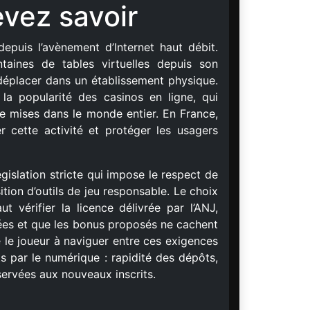
vez savoir
epuis l’avènement d’Internet haut débit.
taines de tables virtuelles depuis son
déplacer dans un établissement physique.
 la popularité des casinos en ligne, qui
de mises dans le monde entier. En France,
r cette activité et protéger les usagers
gislation stricte qui impose le respect de
ition d’outils de jeu responsable. Le choix
ut vérifier la licence délivrée par l’ANJ,
rées et que les bonus proposés ne cachent
e le joueur à naviguer entre ces exigences
s par le numérique : rapidité des dépôts,
servées aux nouveaux inscrits.