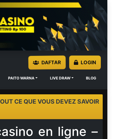
DAFTAR
LOGIN
PAITO WARNA
LIVE DRAW
BLOG
TOUT CE QUE VOUS DEVEZ SAVOIR
asino en ligne –