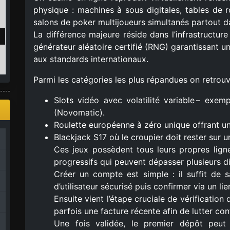
physique : machines à sous digitales, tables de r
salons de poker multijoueurs simultanés partout 
La différence majeure réside dans l’infrastructure 
générateur aléatoire certifié (RNG) garantissant 
aux standards internationaux.
Parmi les catégories les plus répandues on retrouv
Slots vidéo avec volatilité variable – exem
(Novomatic).
Roulette européenne à zéro unique offrant u
Blackjack S17 où le croupier doit rester sur un
Ces jeux possèdent tous leurs propres ligne
progressifs qui peuvent dépasser plusieurs di
Créer un compte est simple : il suffit de s
d’utilisateur sécurisé puis confirmer via un li
Ensuite vient l’étape cruciale de vérification 
parfois une facture récente afin de lutter cont
Une fois validée, le premier dépôt peut 