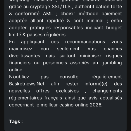
grâce au cryptage SSL/TLS , authentification forte
& conformité AML ; choisir méthode paiement
adaptée alliant rapidité & coût minimal ; enfin
adopter pratiques responsables incluant budget
limité & pauses régulières.
En appliquant ces recommandations vous
maximisez non seulement vos chances
divertissantes mais surtout minimisez risques
financiers ou personnels associés au gambling
online.
N’oubliez pas consulter régulièrement
Basketnews.Net afin rester informé(e) des
nouvelles offres exclusives , changements
réglementaires français ainsi que avis actualisés
concernant le meilleur casino online 2026.
Tags :