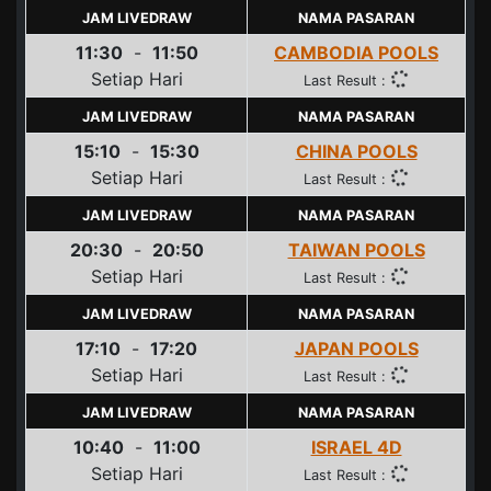
JAM LIVEDRAW
NAMA PASARAN
11:30
-
11:50
CAMBODIA POOLS
Setiap Hari
Last Result :
JAM LIVEDRAW
NAMA PASARAN
15:10
-
15:30
CHINA POOLS
Setiap Hari
Last Result :
JAM LIVEDRAW
NAMA PASARAN
20:30
-
20:50
TAIWAN POOLS
Setiap Hari
Last Result :
JAM LIVEDRAW
NAMA PASARAN
17:10
-
17:20
JAPAN POOLS
Setiap Hari
Last Result :
JAM LIVEDRAW
NAMA PASARAN
10:40
-
11:00
ISRAEL 4D
Setiap Hari
Last Result :