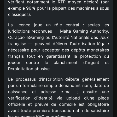
vérifient notamment le RTP moyen déclaré (par
exemple 96 % pour la plupart des machines à sous
classiques).
La licence joue un rôle central : seules les
juridictions reconnues — Malta Gaming Authority,
Curaçao eGaming ou l’Autorité Nationale des Jeux
française — peuvent délivrer l’autorisation légale
nécessaire pour accepter des dépôts monétaires
français tout en garantissant la protection du
joueur contre le blanchiment d’argent et
l’exploitation abusive.
Le processus d’inscription débute généralement
par un formulaire simple demandant nom, date de
naissance et adresse e‑mail ; ensuite une
vérification d’identité via upload d’une pièce
officielle et preuve de domicile est obligatoire
avant toute première transaction afin de satisfaire
les exigences KYC européennes.