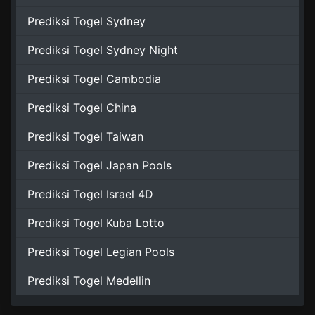
Prediksi Togel Sydney
Prediksi Togel Sydney Night
Prediksi Togel Cambodia
Prediksi Togel China
Prediksi Togel Taiwan
Prediksi Togel Japan Pools
Prediksi Togel Israel 4D
Prediksi Togel Kuba Lotto
Prediksi Togel Legian Pools
Prediksi Togel Medellin