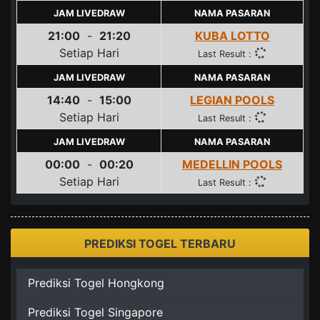
JAM LIVEDRAW
NAMA PASARAN
21:00
-
21:20
KUBA LOTTO
Setiap Hari
Last Result :
JAM LIVEDRAW
NAMA PASARAN
14:40
-
15:00
LEGIAN POOLS
Setiap Hari
Last Result :
JAM LIVEDRAW
NAMA PASARAN
00:00
-
00:20
MEDELLIN POOLS
Setiap Hari
Last Result :
PREDIKSI TOGEL TERBARU
Prediksi Togel Hongkong
Prediksi Togel Singapore