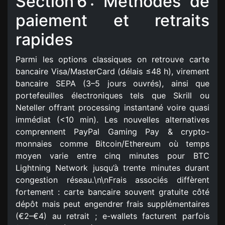
Section 6 : Méthodes de
paiement et retraits
rapides
Parmi les options classiques on retrouve carte
bancaire Visa/MasterCard (délais ≤48 h), virement
bancaire SEPA (3–5 jours ouvrés), ainsi que
portefeuilles électroniques tels que Skrill ou
Neteller offrant processing instantané voire quasi
immédiat (<10 min). Les nouvelles alternatives
comprennent PayPal Gaming Pay & crypto-
monnaies comme Bitcoin/Ethereum où temps
moyen varie entre cinq minutes pour BTC
Lightning Network jusqu’à trente minutes durant
congestion réseau.\n\nFrais associés diffèrent
fortement : carte bancaire souvent gratuite côté
dépôt mais peut engendrer frais supplémentaires
(€2–€4) au retrait ; e-wallets facturent parfois