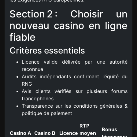
Section 2 : Choisir un
nouveau casino en ligne
fiable
Critères essentiels
Licence valide délivrée par une autorité
reconnue
Audits indépendants confirmant l’équité du
RNG
Avis clients vérifiés sur plusieurs forums
francophones
Transparence sur les conditions générales &
politique de paiement
RTP
Bonus
Casino A
Casino B
Licence
moyen
bienvenue