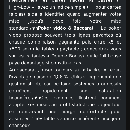
High‑Low ») avec un indice simple (+1 pour cartes
faibles) aide à identifier quand augmenter votre
mise jusqu’à deux fois votre mise
standard.\n\n
Poker vidéo & Baccarat
– Le poker
vidéo propose souvent trois lignes payantes où
chaque combinaison gagnante paie entre x5 et
x500 selon le tableau paytable ; concentrez‑vous
sur les variantes « Double Bonus» où le full house
paye davantage si constitué d’as.
Au baccarat , miser toujours sur « banker » réduit
l’avantage maison à
1,06 %. Utilisez cependant une
gestion stricte car certains systèmes progressifs
entraînent rapidement une saturation
financière.\n\nCes exemples illustrent comment
adapter ses mises au profil statistique du jeu tout
en conservant une marge confortable pour
absorber l’inévitable variance inhérente aux jeux
chanceux.