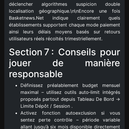
déclencher algorithmes suspicion double
localisation géographique.\n\nEncore une fois
Basketnews.Net indique clairement quels
établissements supportent chaque mode paiement
ainsi leurs délais moyens basés sur retours
utilisateurs réels récoltés trimestriellement.
Section 7 : Conseils pour
jouer de manière
responsable
Définissez préalablement budget mensuel
maximal ­– utilisez outils auto‑limit intégrés
proposés partout depuis Tableau De Bord →
Limite Dépôt / Session .
Activez fonction auto­exclusion si vous
sentez perte contrôle ­– période variable
allant jusqu’à six mois disponible directement