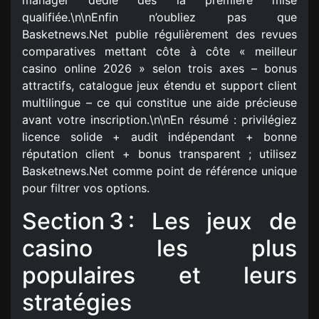
qualifiée.\n\nEnfin n’oubliez pas que
Basketnews.Net publie régulièrement des revues
comparatives mettant côte à côte « meilleur
casino online 2026 » selon trois axes – bonus
attractifs, catalogue jeux étendu et support client
multilingue – ce qui constitue une aide précieuse
avant votre inscription.\n\nEn résumé : privilégiez
licence solide + audit indépendant + bonne
réputation client + bonus transparent ; utilisez
Basketnews.Net comme point de référence unique
pour filtrer vos options.
Section 3 : Les jeux de
casino les plus
populaires et leurs
stratégies