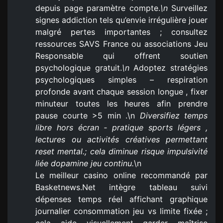
depuis page paramètre compte.
\n
Surveillez
signes addiction tels qu’envie irrégulière jouer
malgré pertes importantes ; consultez
ressources SAVS France ou associations Jeu
Responsable qui offrent soutien
psychologique gratuit.
\n
Adoptez stratégies
psychologiques simples ­– respiration
profonde avant chaque session longue , fixer
minuteur toutes les heures afin prendre
pause courte >5 min .\n
Diversifiez temps
libre hors écran ‑ pratique sports légers ,
lectures ou activités créatives permettant
reset mental.; cela diminue risque impulsivité
liée dopamine jeu continu.
\n
Le meilleur casino online recommandé par
Basketnews.Net intègre tableau suivi
dépenses temps réel affichant graphique
journalier consommation jeu vs limite fixée ;
cela aide visuellement garder maîtrise