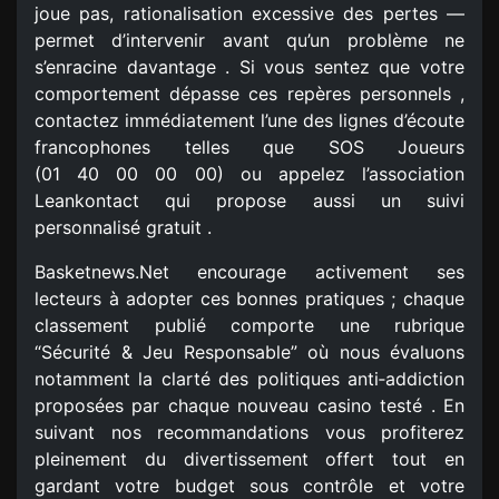
joue pas, rationalisation excessive des pertes —
permet d’intervenir avant qu’un problème ne
s’enracine davantage . Si vous sentez que votre
comportement dépasse ces repères personnels ,
contactez immédiatement l’une des lignes d’écoute
francophones telles que SOS Joueurs
(01 40 00 00 00) ou appelez l’association
Leankontact qui propose aussi un suivi
personnalisé gratuit .
Basketnews.Net encourage activement ses
lecteurs à adopter ces bonnes pratiques ; chaque
classement publié comporte une rubrique
“Sécurité & Jeu Responsable” où nous évaluons
notamment la clarté des politiques anti‑addiction
proposées par chaque nouveau casino testé . En
suivant nos recommandations vous profiterez
pleinement du divertissement offert tout en
gardant votre budget sous contrôle et votre