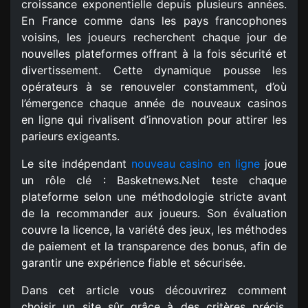
croissance exponentielle depuis plusieurs années.
En France comme dans les pays francophones
voisins, les joueurs recherchent chaque jour de
nouvelles plateformes offrant à la fois sécurité et
divertissement. Cette dynamique pousse les
opérateurs à se renouveler constamment, d’où
l’émergence chaque année de nouveaux casinos
en ligne qui rivalisent d’innovation pour attirer les
parieurs exigeants.
Le site indépendant
nouveau casino en ligne
joue
un rôle clé : Basketnews.Net teste chaque
plateforme selon une méthodologie stricte avant
de la recommander aux joueurs. Son évaluation
couvre la licence, la variété des jeux, les méthodes
de paiement et la transparence des bonus, afin de
garantir une expérience fiable et sécurisée.
Dans cet article vous découvrirez comment
choisir un site sûr grâce à des critères précis,