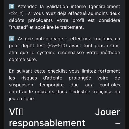
3️⃣ Attendez la validation interne (généralement
<24 h) ; si vous avez déjà effectué au moins deux
dépôts précédents votre profil est considéré
“trusted” et accélère le traitement.
4️⃣ Astuce anti‑blocage : effectuez toujours un
petit dépôt test (€5–€10) avant tout gros retrait
afin que le système reconnaisse votre méthode
comme sûre.
En suivant cette checklist vous limitez fortement
les risques d’attente prolongée voire de
suspension temporaire due aux contrôles
anti‑fraude courants dans l’industrie française du
jeu en ligne.
VI️⃣ Jouer
responsablement –