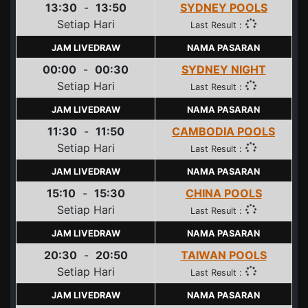
13:30
-
13:50
SYDNEY POOLS
Setiap Hari
Last Result :
JAM LIVEDRAW
NAMA PASARAN
00:00
-
00:30
SYDNEY NIGHT
Setiap Hari
Last Result :
JAM LIVEDRAW
NAMA PASARAN
11:30
-
11:50
CAMBODIA POOLS
Setiap Hari
Last Result :
JAM LIVEDRAW
NAMA PASARAN
15:10
-
15:30
CHINA POOLS
Setiap Hari
Last Result :
JAM LIVEDRAW
NAMA PASARAN
20:30
-
20:50
TAIWAN POOLS
Setiap Hari
Last Result :
JAM LIVEDRAW
NAMA PASARAN