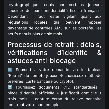
cryptographique requis par certains joueurs
soucieux de leur confidentialité fiscale française.
Cependant il faut rester vigilant quant aux
régulations locales qui peuvent imposer
davantage de contrôles AML sur les portefeuilles
actifs depuis plus de six mois .
Processus de retrait : délais,
vérifications d’identité &
astuces anti‑blocage
1️⃣ Soumettez votre demande via le tableau
“Retrait” du compte joueur → choisissez méthode
préférée (carte bancaire ou crypto).
2️⃣ Fournissez documents KYC standardisés :
pièce d’identité officielle + justificatif domicile ≤
trois mois + capture écran du relevé bancaire
montrant votre nom complet.