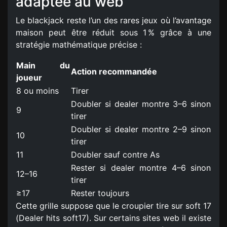
adaptée au web
Le blackjack reste l’un des rares jeux où l’avantage
maison peut être réduit sous 1 % grâce à une
stratégie mathématique précise :
Main du
Action recommandée
joueur
8 ou moins
Tirer
Doubler si dealer montre 3–6 sinon
9
tirer
Doubler si dealer montre 2–9 sinon
10
tirer
11
Doubler sauf contre As
Rester si dealer montre 4–6 sinon
12–16
tirer
≥17
Rester toujours
Cette grille suppose que le croupier tire sur soft 17
(Dealer hits soft17). Sur certains sites web il existe