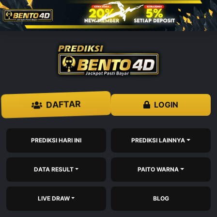
DAFTAR
LOGIN
PREDIKSI HARI INI
PREDIKSI LAINNYA
DATA RESULT
PAITO WARNA
LIVE DRAW
BLOG