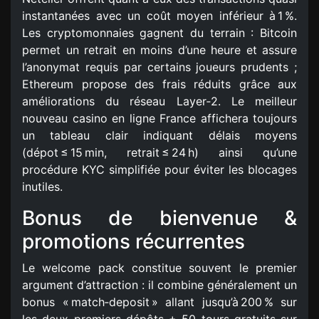
instantanées avec un coût moyen inférieur à 1 %.
Les cryptomonnaies gagnent du terrain : Bitcoin
permet un retrait en moins d’une heure et assure
l’anonymat requis par certains joueurs prudents ;
Ethereum propose des frais réduits grâce aux
améliorations du réseau Layer‑2. Le meilleur
nouveau casino en ligne France affichera toujours
un tableau clair indiquant délais moyens
(dépot ≤ 15 min, retrait ≤ 24 h) ainsi qu’une
procédure KYC simplifiée pour éviter les blocages
inutiles.
Bonus de bienvenue &
promotions récurrentes
Le welcome pack constitue souvent le premier
argument d’attraction : il combine généralement un
bonus « match‑deposit » allant jusqu’à 200 % sur
les deux premiers dépôts + 50 tours gratuits sur