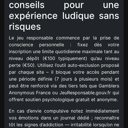
conseils pour une
expérience ludique sans
risques
Le jeu responsable commence par la prise de
conscience personnelle : fixez dès votre
inscription une limite quotidienne maximale tant au
niveau dépôt (€100 typiquement) qu’au niveau
perte (€50). Utilisez l’outil auto‑exclusion proposé
par chaque site – il bloque votre accès pendant
une période définie (7 jours à plusieurs mois) et
peut être renforcé via des tiers tels que Gamblers
Anonymous France ou JeuResponsable.gouv.fr qui
offrent soutien psychologique gratuit et anonyme.
En cas d’envie compulsive notez immédiatement
vos émotions dans un journal dédié ; reconnaître
tôt les signes d’addiction — irritabilité lorsqu’on ne