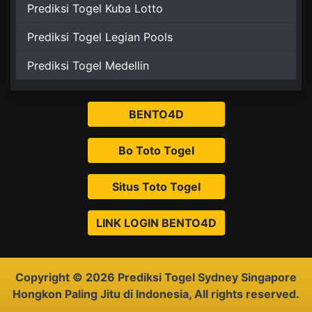
Prediksi Togel Kuba Lotto
Prediksi Togel Legian Pools
Prediksi Togel Medellin
BENTO4D
Bo Toto Togel
Situs Toto Togel
LINK LOGIN BENTO4D
Copyright © 2026 Prediksi Togel Sydney Singapore
Hongkon Paling Jitu di Indonesia, All rights reserved.