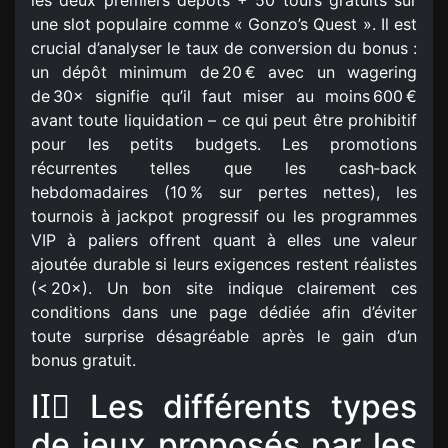
une slot populaire comme « Gonzo’s Quest ». Il est
crucial d’analyser le taux de conversion du bonus :
un dépôt minimum de 20 € avec un wagering
de 30× signifie qu’il faut miser au moins 600 €
avant toute liquidation – ce qui peut être prohibitif
pour les petits budgets. Les promotions
récurrentes telles que les cash‑back
hebdomadaires (10 % sur pertes nettes), les
tournois à jackpot progressif ou les programmes
VIP à paliers offrent quant à elles une valeur
ajoutée durable si leurs exigences restent réalistes
(< 20×). Un bon site indique clairement ces
conditions dans une page dédiée afin d’éviter
toute surprise désagréable après le gain d’un
bonus gratuit.
II️⃣ Les différents types
de jeux proposés par les