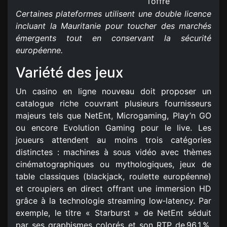
l’offre
Certaines plateformes utilisent une double licence
incluant la Mauritanie pour toucher des marchés
émergents tout en conservant la sécurité
européenne.
Variété des jeux
Un casino en ligne nouveau doit proposer un
catalogue riche couvrant plusieurs fournisseurs
majeurs tels que NetEnt, Microgaming, Play’n GO
ou encore Evolution Gaming pour le live. Les
joueurs attendent au moins trois catégories
distinctes : machines à sous vidéo avec thèmes
cinématographiques ou mythologiques, jeux de
table classiques (blackjack, roulette européenne)
et croupiers en direct offrant une immersion HD
grâce à la technologie streaming low‑latency. Par
exemple, le titre « Starburst » de NetEnt séduit
par ses graphismes colorés et son RTP de 96,1 %,