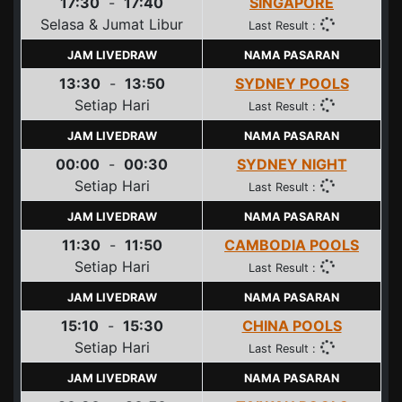
17:30
-
17:40
SINGAPORE
Selasa & Jumat Libur
Last Result :
JAM LIVEDRAW
NAMA PASARAN
13:30
-
13:50
SYDNEY POOLS
Setiap Hari
Last Result :
JAM LIVEDRAW
NAMA PASARAN
00:00
-
00:30
SYDNEY NIGHT
Setiap Hari
Last Result :
JAM LIVEDRAW
NAMA PASARAN
11:30
-
11:50
CAMBODIA POOLS
Setiap Hari
Last Result :
JAM LIVEDRAW
NAMA PASARAN
15:10
-
15:30
CHINA POOLS
Setiap Hari
Last Result :
JAM LIVEDRAW
NAMA PASARAN