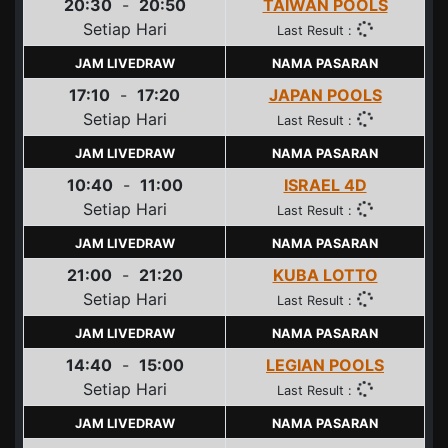
20:30
-
20:50
TAIWAN POOLS
Setiap Hari
Last Result :
JAM LIVEDRAW
NAMA PASARAN
17:10
-
17:20
JAPAN POOLS
Setiap Hari
Last Result :
JAM LIVEDRAW
NAMA PASARAN
10:40
-
11:00
ISRAEL 4D
Setiap Hari
Last Result :
JAM LIVEDRAW
NAMA PASARAN
21:00
-
21:20
KUBA LOTTO
Setiap Hari
Last Result :
JAM LIVEDRAW
NAMA PASARAN
14:40
-
15:00
LEGIAN POOLS
Setiap Hari
Last Result :
JAM LIVEDRAW
NAMA PASARAN