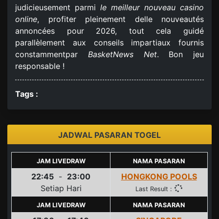
judicieusement parmi
le meilleur nouveau casino
online
, profiter pleinement delle nouveautés
annoncées pour 2026, tout cela guidé
parallèlement aux conseils impartiaux fournis
constammentpar
BasketNews Net
. Bon jeu
responsable !
Tags :
JADWAL PASARAN TOGEL
JAM LIVEDRAW
NAMA PASARAN
22:45
-
23:00
HONGKONG POOLS
Setiap Hari
Last Result :
JAM LIVEDRAW
NAMA PASARAN