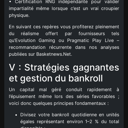
• Certification RNG indépendante pour valider
impartialité même lorsque c’est un vrai croupier
physique.
En suivant ces repères vous profiterez pleinement
du réalisme offert par fournisseurs tels
qu’Evolution Gaming ou Pragmatic Play Live –
recommandation récurrente dans nos analyses
publiées sur Basketnews.Net.
V : Stratégies gagnantes
et gestion du bankroll
Un capital mal géré conduit rapidement à
l’épuisement même lors des séries favorables ;
voici donc quelques principes fondamentaux :
Divisez votre bankroll quotidienne en unités
égales représentant environ 1–2 % du total