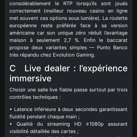
considérablement le RTP lorsqu’ils sont joués
correctement (meilleur nouveau casino en ligne
met souvent ces options sous lumière). La roulette
européenne reste préférée face à sa version
américaine car son unique zéro réduit l’avantage
maison à seulement 2,7 %. Enfin le baccarat
propose deux variantes simples — Punto Banco
très répandu chez Evolution Gaming.
C Live dealer : l’expérience
immersive
Choisir une salle live fiable passe surtout par trois
contrôles techniques :
• Latence inférieure à deux secondes garantissant
fluidité pendant chaque main ;
• Qualité du streaming HD ≥1080p assurant
visibilité détaillée des cartes ;