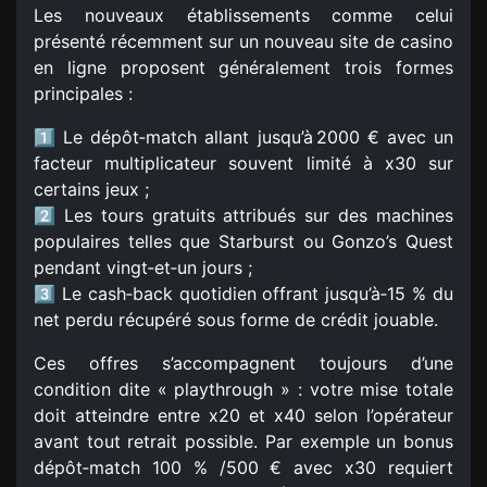
Les nouveaux établissements comme celui
présenté récemment sur un nouveau site de casino
en ligne proposent généralement trois formes
principales :
1️⃣ Le dépôt‑match allant jusqu’à 2000 € avec un
facteur multiplicateur souvent limité à x30 sur
certains jeux ;
2️⃣ Les tours gratuits attribués sur des machines
populaires telles que Starburst ou Gonzo’s Quest
pendant vingt‑et‑un jours ;
3️⃣ Le cash‑back quotidien offrant jusqu’à‑15 % du
net perdu récupéré sous forme de crédit jouable.
Ces offres s’accompagnent toujours d’une
condition dite « playthrough » : votre mise totale
doit atteindre entre x20 et x40 selon l’opérateur
avant tout retrait possible. Par exemple un bonus
dépôt‑match 100 % /500 € avec x30 requiert