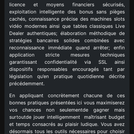
licence et moyens financiers sécurisés,
exploitation intelligente des bonus sans pièges
cachés, connaissance précise des machines slots
vidéo modernes ainsi que tables classiques Live
Dealer authentiques; élaboration méthodique de
stratégies bancaires solides combinées avec
reconnaissance immédiate quand arrêter; enfin
application stricte mesures techniques
garantissant confidentialité via SSL ainsi
dispositifs responsables encouragés tant par
législation qu’en pratique quotidienne décrite
précédemment.
En appliquant concrètement chacune de ces
bonnes pratiques présentées ici vous maximiserez
vos chances non seulementde gagner mais
surtoutde jouer intelligemment ­ maîtrisant budget
et temps consacrés au plaisir ludique.​ Vous avez
désormais tous les outils nécessaires pour choisir