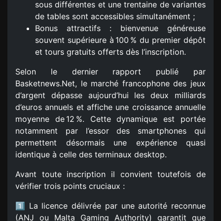
sous différentes et une trentaine de variantes
de tables sont accessibles simultanément ;
Bonus attractifs : bienvenue généreuse
souvent supérieure à 100 % du premier dépôt
et tours gratuits offerts dès l’inscription.
Selon le dernier rapport publié par
Basketnews.Net, le marché francophone des jeux
d’argent dépasse aujourd’hui les deux milliards
d’euros annuels et affiche une croissance annuelle
moyenne de 12 %. Cette dynamique est portée
notamment par l’essor des smartphones qui
permettent désormais une expérience quasi
identique à celle des terminaux desktop.
Avant toute inscription il convient toutefois de
vérifier trois points cruciaux :
1️⃣ La licence délivrée par une autorité reconnue
(ANJ ou Malta Gaming Authority) garantit que