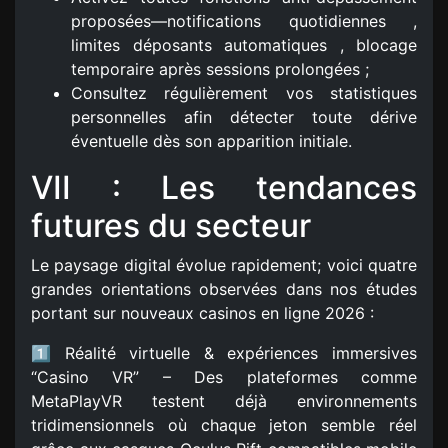
proposées—notifications quotidiennes ,
limites déposants automatiques , blocage
temporaire après sessions prolongées ;
Consultez régulièrement vos statistiques
personnelles afin détecter toute dérive
éventuelle dès son apparition initiale.
VII : Les tendances
futures du secteur
Le paysage digital évolue rapidement; voici quatre
grandes orientations observées dans nos études
portant sur nouveaux casinos en ligne 2026 :
1️⃣ Réalité virtuelle & expériences immersives
“Casino VR” – Des plateformes comme
MetaPlayVR testent déjà environnements
tridimensionnels où chaque jeton semble réel