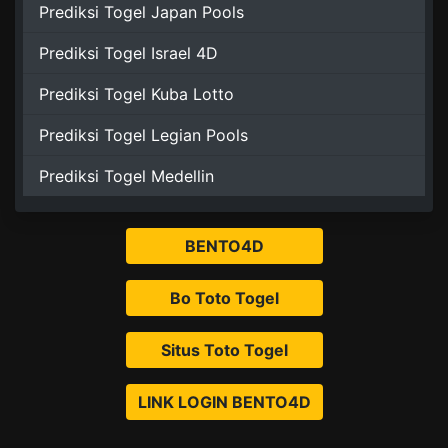
Prediksi Togel Japan Pools
Prediksi Togel Israel 4D
Prediksi Togel Kuba Lotto
Prediksi Togel Legian Pools
Prediksi Togel Medellin
BENTO4D
Bo Toto Togel
Situs Toto Togel
LINK LOGIN BENTO4D