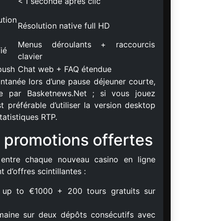
< 1 seconde après clic
tion
Résolution native full HD
Menus déroulants + raccourcis
ié
clavier
push
Chat web + FAQ étendue
tantanée lors d’une pause déjeuner courte,
ée par Basketnews.Net ; si vous jouez
t préférable d’utiliser la version desktop
tatistiques RTP.
 promotions offertes
 entre chaque nouveau casino en ligne
d’offres scintillantes :
up to €1000 + 200 tours gratuits sur
aine sur deux dépôts consécutifs avec