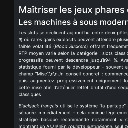
Maîtriser les jeux phares
Les machines à sous moder
Les slots se déclinent aujourd’hui entre deux pôles
II
) où rares gains explosifs peuvent atteindre plusie
faible volatilité (
Blood Suckers
) offrant fréquemm
RTP moyen varie selon la catégorie : slots class
progressifs peuvent descendre jusqu’à94 %. Ava
statistique fourni par le développeur – souvent ac
champ “Mise”.\n\nUn conseil concret : commence
puis augmentez progressivement uniquement lo
cette mise afin d’atténuer l’effet brutal d’une s
classiques
Blackjack français
utilise le système “la partage”
séparée immédiatement – cela diminue légèrement
stratégie basique recommande notamment « s
montrant un As.\n\nEn
roulette européenne
, seul 