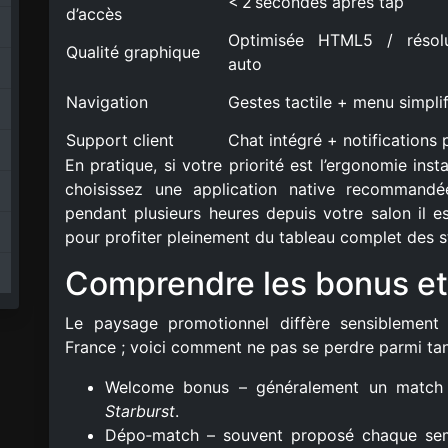
< 2 secondes après tap
d’accès
Optimisée HTML5 / résolu
Qualité graphique
auto
Navigation
Gestes tactile + menu simplif
Support client
Chat intégré + notifications 
En pratique, si votre priorité est l’ergonomie ins
choisissez une application native recommand
pendant plusieurs heures depuis votre salon il es
pour profiter pleinement du tableau complet des s
Comprendre les bonus et
Le paysage promotionnel diffère sensiblement
France ; voici comment ne pas se perdre parmi tant 
Welcome bonus – généralement un match 
Starburst
.
Dépo‑match – souvent proposé chaque sem