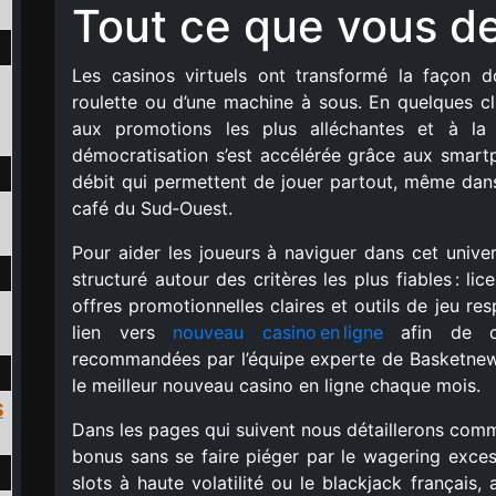
Tout ce que vous de
Les casinos virtuels ont transformé la façon d
roulette ou d’une machine à sous. En quelques cl
aux promotions les plus alléchantes et à la 
démocratisation s’est accélérée grâce aux smart
débit qui permettent de jouer partout, même dans 
café du Sud‑Ouest.
Pour aider les joueurs à naviguer dans cet univ
structuré autour des critères les plus fiables : li
offres promotionnelles claires et outils de jeu r
lien vers
nouveau casino en ligne
afin de co
recommandées par l’équipe experte de Basketnews.
le meilleur nouveau casino en ligne chaque mois.
S
Dans les pages qui suivent nous détaillerons comme
bonus sans se faire piéger par le wagering excess
slots à haute volatilité ou le blackjack français