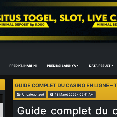
PREDIKSI HARI INI
PREDIKSI LAINNYA
DATA RESULT
GUIDE COMPLET DU CASINO EN LIGNE – 
Uncategorized
13 Maret 2026 - 05:41 AM
Guide complet du c