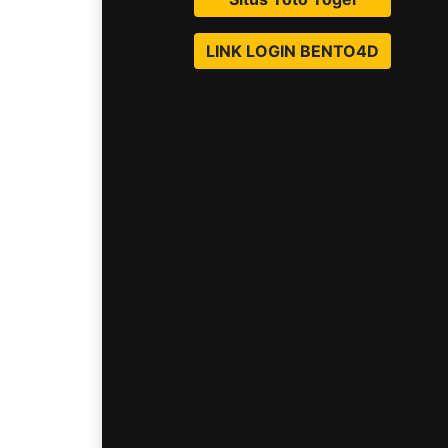
LINK LOGIN BENTO4D