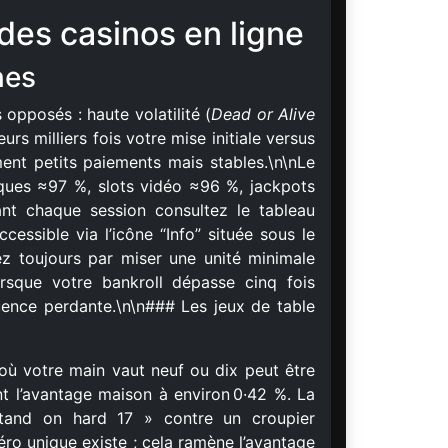
 des casinos en ligne
nes
 opposés : haute volatilité (
Dead or Alive
urs milliers fois votre mise initiale versus
ent petits paiements mais stables.\n\nLe
iques ≈97 %, slots vidéo ≈96 %, jackpots
nt chaque session consultez le tableau
cessible via l’icône “Info” située sous le
z toujours par miser une unité minimale
rsque votre bankroll dépasse cinq fois
équence perdante.\n\n### Les jeux de table
 où votre main vaut neuf ou dix peut être
 l’avantage maison à environ 0·42 %. La
tand on hard 17 » contre un croupier
zéro unique existe ; cela ramène l’avantage