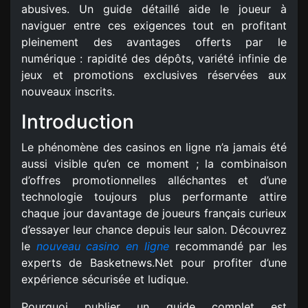
abusives. Un guide détaillé aide le joueur à
naviguer entre ces exigences tout en profitant
pleinement des avantages offerts par le
numérique : rapidité des dépôts, variété infinie de
jeux et promotions exclusives réservées aux
nouveaux inscrits.
Introduction
Le phénomène des casinos en ligne n’a jamais été
aussi visible qu’en ce moment ; la combinaison
d’offres promotionnelles alléchantes et d’une
technologie toujours plus performante attire
chaque jour davantage de joueurs français curieux
d’essayer leur chance depuis leur salon. Découvrez
le
nouveau casino en ligne
recommandé par les
experts de Basketnews.Net pour profiter d’une
expérience sécurisée et ludique.
Pourquoi publier un guide complet est