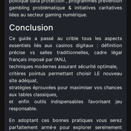
politique data protection , programmes prévention
gambling problématique & initiatives caritatives
liées au secteur gaming numérique.
Conclusion
Ce guide a passé au crible tous les aspects
essentiels liés aux casinos digitaux : définition
précise vs salles traditionnelles, cadre légal
français imposé par l’ANJ,
techniques modernes assurant sécurité optimale,
critères pointus permettant choisir LE nouveau
site adéquat,
stratégies éprouvées pour maximiser vos chances
aux tables classiques,
et enfin outils indispensables favorisant jeu
responsable.​
En adoptant ces bonnes pratiques vous serez
parfaitement armé·e pour explorer sereinement