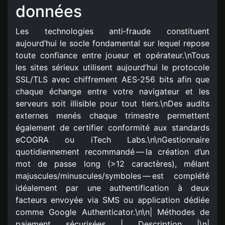
données
Les technologies anti‑fraude constituent
aujourd’hui le socle fondamental sur lequel repose
toute confiance entre joueur et opérateur.\nTous
les sites sérieux utilisent aujourd’hui le protocole
SSL/TLS avec chiffrement AES‑256 bits afin que
chaque échange entre votre navigateur et les
serveurs soit illisible pour tout tiers.\nDes audits
externes menés chaque trimestre permettent
également de certifier conformité aux standards
eCOGRA ou iTech Labs.\n\nGestionnaire
quotidiennement recommandé — la création d’un
mot de passe long (>12 caractères), mêlant
majuscules/minuscules/symboles — est complété
idéalement par une authentification à deux
facteurs envoyée via SMS ou application dédiée
comme Google Authenticator.\n\n| Méthodes de
paiement sécurisées | Description |\n|