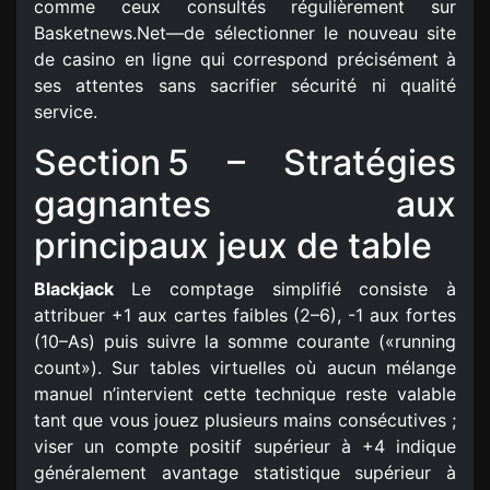
comme ceux consultés régulièrement sur
Basketnews.Net—de sélectionner le nouveau site
de casino en ligne qui correspond précisément à
ses attentes sans sacrifier sécurité ni qualité
service.
Section 5 – Stratégies
gagnantes aux
principaux jeux de table
Blackjack
Le comptage simplifié consiste à
attribuer +1 aux cartes faibles (2–6), -1 aux fortes
(10–As) puis suivre la somme courante («​running
count​»). Sur tables virtuelles où aucun mélange
manuel n’intervient cette technique reste valable
tant que vous jouez plusieurs mains consécutives ;
viser un compte positif supérieur à +4 indique
généralement avantage statistique supérieur à