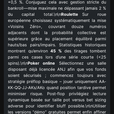
+0,5 %. Conjuguez cela avec gestion stricte du
bankroll — mise maximale ne dépassant jamais 2 %
du capital total.\n\n
Roulette
Sur roue
européenne choisissez systématiquement la mise
«​Voisins Zéro​», couvrant douze numéros
adjacents dont la probabilité collective est
supérieure grâce au placement équilibré parmi
hauts/bas pairs/impairs. Statistiques historiques
montrent qu’environ
45 %
des tirages tombent
parmi ces cases lors d’une série courte (<25
spins).\n\n
Poker online
Sélectionnez une salle
disposant déjà licencée ANJ afin que vos fonds
soient sécurisés ; commencez toujours avec
stratégie préflop basique ­– jouer uniquement AA‐
KK‐QQ‐JJ‐AKs/AKo quand position tardive permet
minimiser risque. Post‑flop privilégiez lecture
dynamique basée sur taille pot versus bet sizing
adverse pour identifier bluff possible.\n\nUtiliser
les versions “démo” gratuites permet enfin affiner