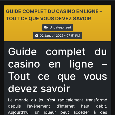
GUIDE COMPLET DU CASINO EN LIGNE –
TOUT CE QUE VOUS DEVEZ SAVOIR
Uncategorized
02 Januari 2026 - 07:51 PM
Guide complet du
casino en ligne –
Tout ce que vous
devez savoir
Le monde du jeu s’est radicalement transformé
depuis l’avènement d’Internet haut débit.
Aujourd’hui, un joueur peut accéder à des