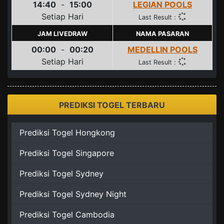
14:40
-
15:00
LEGIAN POOLS
Setiap Hari
Last Result :
JAM LIVEDRAW
NAMA PASARAN
00:00
-
00:20
MEDELLIN POOLS
Setiap Hari
Last Result :
PREDIKSI TOGEL TERBARU
Prediksi Togel Hongkong
Prediksi Togel Singapore
Prediksi Togel Sydney
Prediksi Togel Sydney Night
Prediksi Togel Cambodia