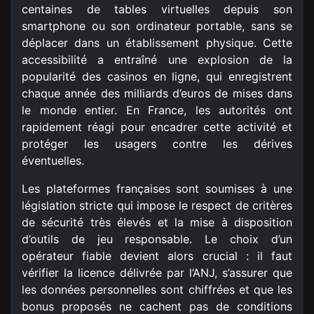
centaines de tables virtuelles depuis son
smartphone ou son ordinateur portable, sans se
déplacer dans un établissement physique. Cette
accessibilité a entraîné une explosion de la
popularité des casinos en ligne, qui enregistrent
chaque année des milliards d’euros de mises dans
le monde entier. En France, les autorités ont
rapidement réagi pour encadrer cette activité et
protéger les usagers contre les dérives
éventuelles.
Les plateformes françaises sont soumises à une
législation stricte qui impose le respect de critères
de sécurité très élevés et la mise à disposition
d’outils de jeu responsable. Le choix d’un
opérateur fiable devient alors crucial : il faut
vérifier la licence délivrée par l’ANJ, s’assurer que
les données personnelles sont chiffrées et que les
bonus proposés ne cachent pas de conditions