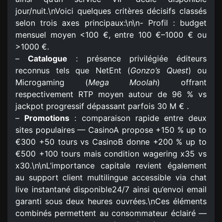
jour/nuit.\nVoici quelques critères décisifs classés
selon trois axes principaux:\n\n- Profil : budget
mensuel moyen <100 €, entre 100 €–1000 € ou
>1000 €.
–
Catalogue
: présence privilégiée éditeurs
reconnus tels que NetEnt (
Gonzo’s Quest
) ou
Microgaming (
Mega Moolah
) offrant
respectivement RTP moyen autour de 96 % vs
jackpot progressif dépassant parfois 30 M € .
–
Promotions
: comparaison rapide entre deux
sites populaires — CasinoA propose +150 % up to
€300 +50 tours vs CasinoB donne +200 % up to
€500 +100 tours mais condition wagering x35 vs
x30.\n\nL’importance capitale revient également
au support client multilingue accessible via chat
live instantané disponible24/7 ainsi qu’envoi email
garanti sous deux heures ouvrées.\nCes éléments
combinés permettent au consommateur éclairé —