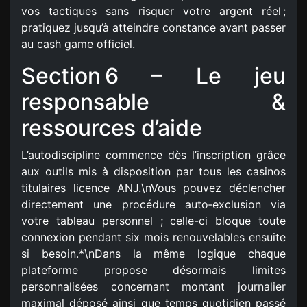
vos tactiques sans risquer votre argent réel ;
pratiquez jusqu’à atteindre constance avant passer
au cash game officiel.
Section 6 – Le jeu
responsable &
ressources d’aide
L’autodiscipline commence dès l’inscription grâce
aux outils mis à disposition par tous les casinos
titulaires licence ANJ.\nVous pouvez déclencher
directement une procédure auto‑exclusion via
votre tableau personnel ; celle-ci bloque toute
connexion pendant six mois renouvelables ensuite
si besoin.*\nDans la même logique chaque
plateforme propose désormais limites
personnalisées concernant montant journalier
maximal déposé ainsi que temps quotidien passé