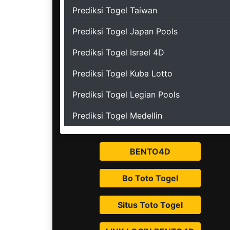
Prediksi Togel Taiwan
Prediksi Togel Japan Pools
Prediksi Togel Israel 4D
Prediksi Togel Kuba Lotto
Prediksi Togel Legian Pools
Prediksi Togel Medellin
BENTO4D
Bo Toto Togel
Situs Toto Togel