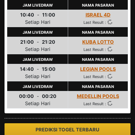
JAM LIVEDRAW
NAMA PASARAN
10:40
-
11:00
ISRAEL 4D
Setiap Hari
Last Result :
JAM LIVEDRAW
NAMA PASARAN
21:00
-
21:20
KUBA LOTTO
Setiap Hari
Last Result :
JAM LIVEDRAW
NAMA PASARAN
14:40
-
15:00
LEGIAN POOLS
Setiap Hari
Last Result :
JAM LIVEDRAW
NAMA PASARAN
00:00
-
00:20
MEDELLIN POOLS
Setiap Hari
Last Result :
PREDIKSI TOGEL TERBARU