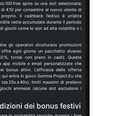
ù 100 free spins su una slot selezionata;
di €10 per consentire al nuovo utente di
 proprio. Il cashback festivo è un’altra
perdite nette accumulate durante il periodo
i giochi come le slot ad alta volatilità o i
nline gli operatori strutturano promozioni
” offre ogni giorno un pacchetto diverso
 50 %, tornei con premi in cash). Queste
 app mobile e email personalizzate che
 bonus attivi. L’efficacia delle offerte
s; qui entra in gioco Summa Project.Eu che
da 20x a 40x), limiti massimi di prelievo
i giochi ammessi (alcune slot escludono i
izioni dei bonus festivi
are le probabilità teoriche durante i free