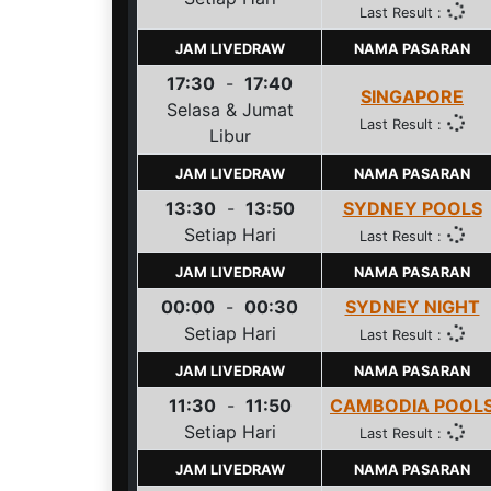
Last Result :
JAM LIVEDRAW
NAMA PASARAN
17:30
-
17:40
SINGAPORE
Selasa & Jumat
Last Result :
Libur
JAM LIVEDRAW
NAMA PASARAN
13:30
-
13:50
SYDNEY POOLS
Setiap Hari
Last Result :
JAM LIVEDRAW
NAMA PASARAN
00:00
-
00:30
SYDNEY NIGHT
Setiap Hari
Last Result :
JAM LIVEDRAW
NAMA PASARAN
11:30
-
11:50
CAMBODIA POOL
Setiap Hari
Last Result :
JAM LIVEDRAW
NAMA PASARAN