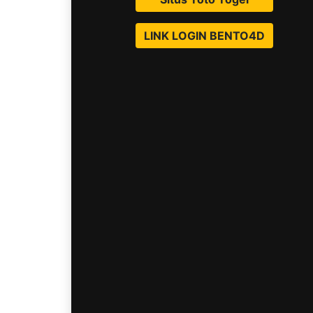
LINK LOGIN BENTO4D