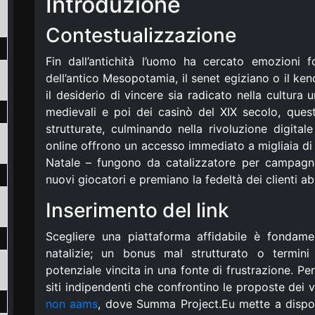
Introduzione
Contestualizzazione
Fin dall’antichità l’uomo ha cercato emozioni fo
dell’antico Mesopotamia, il senet egiziano o il k
il desiderio di vincere sia radicato nella cultur
medievali e poi dei casinò del XIX secolo, ques
strutturate, culminando nella rivoluzione digital
online offrono un accesso immediato a migliaia di tit
Natale – fungono da catalizzatore per campagne
nuovi giocatori e premiano la fedeltà dei clienti abi
Inserimento del link
Scegliere una piattaforma affidabile è fondamen
natalizie; un bonus mal strutturato o termin
potenziale vincita in una fonte di frustrazione. Pe
siti indipendenti che confrontino le proposte dei 
non aams
, dove Summa Project.Eu mette a disposi