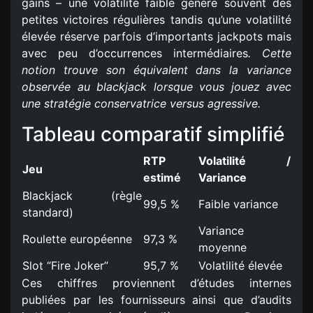
gains – une volatilité faible génère souvent des
petites victoires régulières tandis qu’une volatilité
élevée réserve parfois d’importants jackpots mais
avec peu d’occurrences intermédiaires
. Cette
notion trouve son équivalent dans la variance
observée au blackjack lorsque vous jouez avec
une stratégie conservatrice versus agressive.
Tableau comparatif simplifié
RTP
Volatilité /
Jeu
estimé
Variance
Blackjack (règle
99,5 %
Faible variance
standard)
Variance
Roulette européenne
97,3 %
moyenne
Slot “Fire Joker”
95,7 %
Volatilité élevée
Ces chiffres proviennent d’études internes
publiées par les fournisseurs ainsi que d’audits