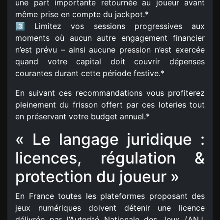
une part importante retournée au joueur avant
même prise en compte du jackpot.*
3️⃣ Limitez vos sessions progressives aux
moments où aucun autre engagement financier
n’est prévu – ainsi aucune pression n’est exercée
quand votre capital doit couvrir dépenses
courantes durant cette période festive.*
En suivant ces recommandations vous profiterez
pleinement du frisson offert par ces loteries tout
en préservant votre budget annuel.*
«​ Le langage juridique :
licences, régulation &
protection du joueur ​»
En France toutes les plateformes proposant des
jeux numériques doivent détenir une licence
délivrée par l’Autorité Nationale des Jeux (ANJ,