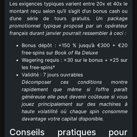
Les exigences typiques varient entre 20x et 40x le
montant reçu selon qu’il s’agit d’un bonus cash ou
d’une série de tours gratuits
. Un package
promotionnel typique proposé par un opérateur
français durant janvier pourrait ressembler à ceci :
Bonus dépôt : +150 % jusqu’à €300 + €20
free‑spins sur
Book of Ra Deluxe
Wagering requis : ×30 sur le bonus + ×25 sur
les free‑spins*
Validité : 7 jours ouvrables
Décomposer ces conditions montre
rapidement que même si l’offre paraît
généreuse elle peut devenir coûteuse si vous
jouez principalement sur des machines à
haute volatilité où chaque spin consomme
davantage votre capital disponible.
Conseils pratiques pour