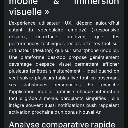
mobile & immersion
visuelle ​»
L’expérience utilisateur (UX) dépend aujourd’hui
autant du vocabulaire employé («responsive
design», «interface intuitive») que des
performances techniques réelles offertes tant sur
ordinateur (desktop) que sur smartphone (mobile)​.
Une plateforme desktop propose généralement
davantage d’espace visuel permettant afficher
plusieurs fenêtres simultanément – idéal quand on
veut suivre plusieurs tables live tout en observant
ses statistiques personnelles.​ En revanche
l’application mobile optimise chaque interaction
tactile grâce à menus déroulants simplifiés ; elle
intègre souvent aussi notifications push rappelant
activation prochaine d’un bonus Nouvel An.​
Analyse comparative rapide