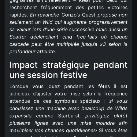
recherchent fréquemment des petites victoires
rapides.
En revanche
Gonzo’s Quest
propose non
seulement un Wild qui augmente progressivement
sa valeur lors d’une série successive mais aussi un
Scatter déclenchant cinq free‑falls où chaque
cascade peut être multipliée jusqu’à x3 selon la
profondeur atteinte.
Impact stratégique pendant
une session festive
Lorsque vous jouez pendant les fêtes il est
judicieux d’ajuster votre mise selon la fréquence
attendue de ces symboles spéciaux :
si vous
choisissez une machine avec beaucoup de Wilds
expansifs comme
Starburst
, privilégiez plutôt
plusieurs lignes avec une mise moindre afin
maximiser vos chances quotidiennes· Si vous êtes