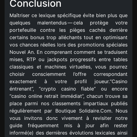
Conclusion
Maîtriser ce lexique spécifique évite bien plus que
quelques malentendus — cela protège votre
portefeuille contre les pièges cachés derrière
certains bonus trop alléchants tout en optimisant
vos chances réelles lors des promotions spéciales
Nouvel An. En comprenant comment se traduisent
mises, RTP ou jackpots progressifs entre tables
classiques et machines virtuelles, vous pourrez
choisir consciemment l’offre correspondant
exactement à votre profil joueur.“Casino
éntrenant”, “crypto casino fiable” ou encore
“casino online retrait immédiat”, chacun trouve sa
place parmi nos classements impartiaux publiés
régulièrement par Boutique Solidaire.Com.​ Nous
vous invitons donc vivement à revisiter notre
guide fréquemment mis à jour afin rester
informé(e) des dernières évolutions lexicales ainsi