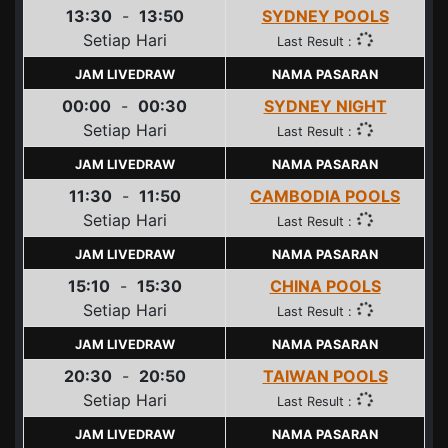
13:30
-
13:50
SYDNEY POOLS
Setiap Hari
Last Result :
JAM LIVEDRAW
NAMA PASARAN
00:00
-
00:30
SYDNEY NIGHT
Setiap Hari
Last Result :
JAM LIVEDRAW
NAMA PASARAN
11:30
-
11:50
CAMBODIA POOLS
Setiap Hari
Last Result :
JAM LIVEDRAW
NAMA PASARAN
15:10
-
15:30
CHINA POOLS
Setiap Hari
Last Result :
JAM LIVEDRAW
NAMA PASARAN
20:30
-
20:50
TAIWAN POOLS
Setiap Hari
Last Result :
JAM LIVEDRAW
NAMA PASARAN