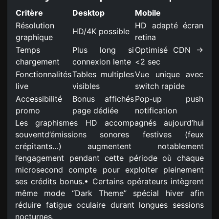
Critère
Desktop
Mobile
Résolution
HD adapté écran
HD/4K possible
graphique
retina
Temps
Plus long si
Optimisé CDN →
chargement
connexion lente
<2 sec
Fonctionnalités
Tables multiples
Vue unique avec
live
visibles
switch rapide
Accessibilité
Bonus affichés
Pop‑up push
promo
page dédiée
notification
Les graphismes HD accompagnés aujourd’hui
souventd’émissions sonores festives (feux
crépitants…) augmentent notablement
l’engagement pendant cette période où chaque
microsecond compte pour exploiter pleinement
ses crédits bonus.• Certains opérateurs intègrent
même mode “Dark Theme” spécial hiver afin
réduire fatigue oculaire durant longues sessions
nocturnes.​