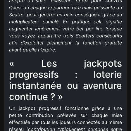
adepte du style “chasseur”, optez pour
Gonzo’s
Quest
où chaque apparition rare mais puissante du
Scatter peut générer un gain conséquent grâce au
multiplicateur cumulé· En pratique cela signifie
augmenter légèrement votre bet per line lorsque
vous voyez apparaître trois Scatters consécutifs
afin d’exploiter pleinement la fonction gratuite
avant qu’elle n’expire.
«​ Les jackpots
progressifs : loterie
instantanée ou aventure
continue ?​ »
Un jackpot progressif fonctionne grâce à une
petite contribution prélevée sur chaque mise
effectuée par tous les joueurs connectés au même
réseau (
contribution typiquement comprise entre