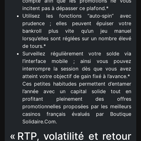
compte afin que les promotions ne vous
incitent pas à dépasser ce plafond.*
Utilisez les fonctions “auto‑spin” avec
prudence ; elles peuvent épuiser votre
bankroll plus vite qu’un jeu manuel
lorsqu’elles sont réglées sur un nombre élevé
de tours.*
Surveillez régulièrement votre solde via
l’interface mobile ; ainsi vous pouvez
interrompre la session dès que vous avez
atteint votre objectif de gain fixé à l’avance.*
Ces petites habitudes permettent d’entamer
l’année avec un capital solide tout en
profitant pleinement des offres
promotionnelles proposées par les meilleurs
casinos français évalués par Boutique
Solidaire.Com.
« RTP, volatilité et retour