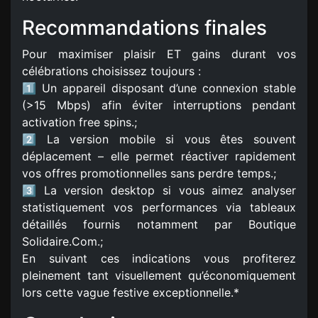
Recommandations finales
Pour maximiser plaisir ET gains durant vos
célébrations choisissez toujours :
1️⃣ Un appareil disposant d’une connexion stable
(>15 Mbps) afin éviter interruptions pendant
activation free spins.;
2️⃣ La version mobile si vous êtes souvent
déplacement – elle permet réactiver rapidement
vos offres promotionnelles sans perdre temps.;
3️⃣ La version desktop si vous aimez analyser
statistiquement vos performances via tableaux
détaillés fournis notamment par Boutique
Solidaire.Com.;
En suivant ces indications vous profiterez
pleinement tant visuellement qu’économiquement
lors cette vague festive exceptionnelle.*