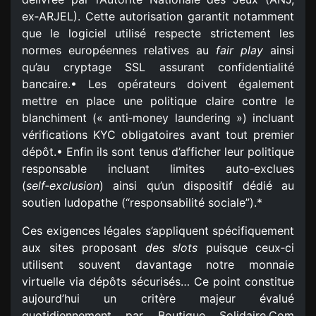
ex‑ARJEL). Cette autorisation garantit notamment
que le logiciel utilisé respecte strictement les
normes européennes relatives au
fair play
ainsi
qu’au cryptage SSL assurant confidentialité
bancaire.• Les opérateurs doivent également
mettre en place une politique claire contre le
blanchiment (« anti‑money laundering ») incluant
vérifications KYC obligatoires avant tout premier
dépôt.• Enfin ils sont tenus d’afficher leur politique
responsable incluant limites auto‑exclues
(
self‑exclusion
) ainsi qu’un dispositif dédié au
soutien ludopathe (“responsabilité sociale”).*
Ces exigences légales s’appliquent spécifiquement
aux sites proposant
des slots
puisque ceux‑ci
utilisent souvent davantage notre monnaie
virtuelle via dépôts sécurisés… Ce point constitue
aujourd’hui un critère majeur évalué
quotidiennement par Boutique Solidaire.Com