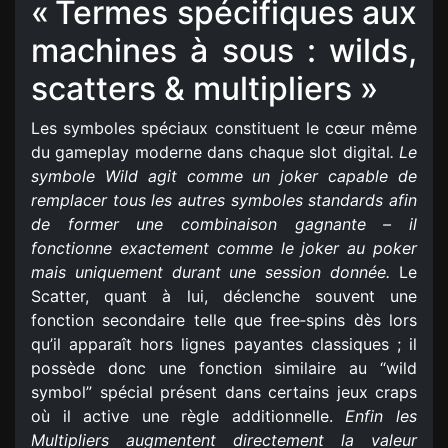
« Termes spécifiques aux
machines à sous : wilds,
scatters & multipliers »
Les symboles spéciaux constituent le cœur même
du gameplay moderne dans chaque slot digital
. Le
symbole Wild agit comme un joker capable de
remplacer tous les autres symboles standards afin
de former une combinaison gagnante – il
fonctionne exactement comme le joker au poker
mais uniquement durant une session donnée.
Le
Scatter, quant à lui, déclenche souvent une
fonction secondaire telle que free‑spins dès lors
qu’il apparaît hors lignes payantes classiques ; il
possède donc une fonction similaire au “wild
symbol” spécial présent dans certains jeux craps
où il active une règle additionnelle.
Enfin les
Multipliers augmentent directement la valeur