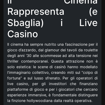
il Cinema
Rappresenta (e
Sbaglia) i Live
Casino
Il cinema ha sempre nutrito una fascinazione per il
gioco d’azzardo, dal glamour dei tavoli da roulette
degli anni ’30 alle scommesse ad alta tensione nei
thriller contemporanei. Questa attrazione non è
solo estetica: le scene di casinò hanno modellato
l’immaginario collettivo, creando miti sul “colpo di
fortuna” e sul lusso sfrenato. Per gli operatori di
live casino, per gli investitori che finanziano
piattaforme di gioco e per i giocatori che cercano
esperienze immersive, è fondamentale distinguere
la finzione hollywoodiana dalla realtà operativa.