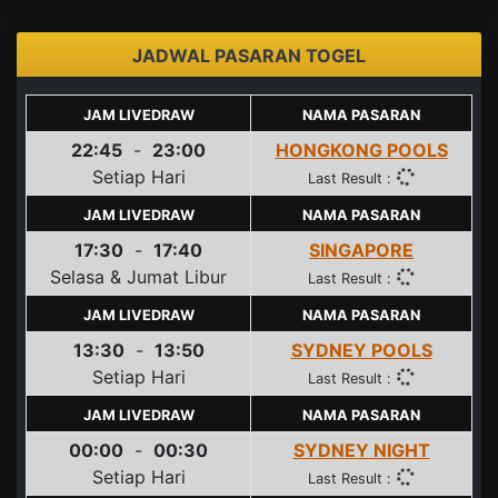
JADWAL PASARAN TOGEL
JAM LIVEDRAW
NAMA PASARAN
22:45
-
23:00
HONGKONG POOLS
Setiap Hari
Last Result :
JAM LIVEDRAW
NAMA PASARAN
17:30
-
17:40
SINGAPORE
Selasa & Jumat Libur
Last Result :
JAM LIVEDRAW
NAMA PASARAN
13:30
-
13:50
SYDNEY POOLS
Setiap Hari
Last Result :
JAM LIVEDRAW
NAMA PASARAN
00:00
-
00:30
SYDNEY NIGHT
Setiap Hari
Last Result :