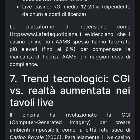
Live casino: ROI medio 12‑20 % (dipendente
da churn e costi di licenza)
Le piattaforme di recensione come
Httpswww.Lafedequotidiana.It evidenziano che i
casinò online non AAMS spesso hanno take‑rate
più elevati (fino al 6 %) per compensare la
mancanza di licenza AAMS e i maggiori costi di
compliance.
7. Trend tecnologici: CGI
vs. realtà aumentata nei
tavoli live
Il cinema ha rivoluzionato la CGI
(Computer‑Generated Imagery) per creare
ambienti impossibili, come la città futuristica di
Casino Royale
(2006). Parallelamente, i live casino