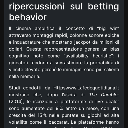
ripercussioni sul betting
behavior
Il cinema amplifica il concetto di “big win”
attraverso montaggi rapidi, colonne sonore epiche
e inquadrature che mostrano jackpot da milioni di
dollari. Questa rappresentazione genera un bias
cognitivo noto come “availability heuristic”: i
giocatori tendono a sovrastimare la probabilità di
vincite elevate perché le immagini sono più salienti
nella memoria.
Studi condotti da Httpswww.Lafedequotidiana.It
mostrano che, dopo l’uscita di
The Gambler
(2014), le iscrizioni a piattaforme di live dealer
sono aumentate del 9 % entro un mese, con una
crescita del 15 % nelle puntate su giochi ad alta
volatilità come il baccarat. Le piattaforme hanno