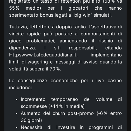
registrato un tasso di retention più alto (68 % vs
55 % medio) per i giocatori che hanno
sperimentato bonus legati a “big win” simulati.
Tuttavia, l’effetto è a doppio taglio. L’aspettativa di
vincite rapide può portare a comportamenti di
gioco problematici, aumentando il rischio di
dipendenza. I siti responsabili, citando
Httpswww.Lafedequotidiana.It, implementano
limiti di wagering e messaggi di avviso quando la
volatilità supera il 70 %.
Le conseguenze economiche per i live casino
includono:
Incremento temporaneo del volume di
scommesse (+14 % in media)
Aumento del churn post‑promo (‑6 % entro
30 giorni)
Necessità di investire in programmi di