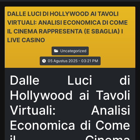
DALLE LUCI DI HOLLYWOOD AI TAVOLI
VIRTUALI: ANALISI ECONOMICA DI COME
IL CINEMA RAPPRESENTA (E SBAGLIA) I
LIVE CASINO
Uncategorized
05 Agustus 2025 - 03:21 PM
Dalle Luci di
Hollywood ai Tavoli
Virtuali: Analisi
Economica di Come