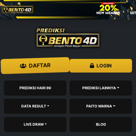
DAFTAR
LOGIN
PREDIKSI HARI INI
PREDIKSI LAINNYA
DATA RESULT
PAITO WARNA
LIVE DRAW
BLOG