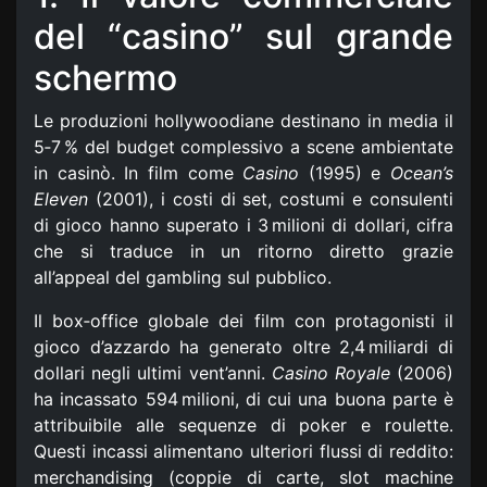
del “casino” sul grande
schermo
Le produzioni hollywoodiane destinano in media il
5‑7 % del budget complessivo a scene ambientate
in casinò. In film come
Casino
(1995) e
Ocean’s
Eleven
(2001), i costi di set, costumi e consulenti
di gioco hanno superato i 3 milioni di dollari, cifra
che si traduce in un ritorno diretto grazie
all’appeal del gambling sul pubblico.
Il box‑office globale dei film con protagonisti il
gioco d’azzardo ha generato oltre 2,4 miliardi di
dollari negli ultimi vent’anni.
Casino Royale
(2006)
ha incassato 594 milioni, di cui una buona parte è
attribuibile alle sequenze di poker e roulette.
Questi incassi alimentano ulteriori flussi di reddito:
merchandising (coppie di carte, slot machine