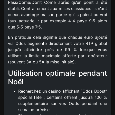
Pass/Come/Don’t Come après qu’un point a été
établi. Contrairement aux mises classiques ils n’ont
aucun avantage maison parce qu’ils paient au vrai
taux actuariel : par exemple 4‑4 paye 9:5 alors
que 5‑5 paye 7:5.
En pratique cela signifie que chaque euro ajouté
via Odds augmente directement votre RTP global
jusqu’à atteindre près de 99 % lorsque vous
utilisez la limite maximale offerte par l’opérateur
(souvent 3× ou 5× la mise initiale).
Utilisation optimale pendant
Noël
Recherchez un casino affichant “Odds Boost”
spécial fête ; certains offrent jusqu’à 100 %
supplémentaire sur vos Odds pendant une
semaine précise.