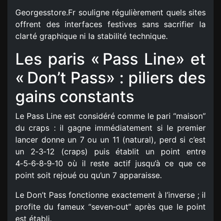
Georgesstore.Fr souligne régulièrement quels sites
offrent des interfaces festives sans sacrifier la
clarté graphique ni la stabilité technique.
Les paris « Pass Line» et
« Don’t Pass» : piliers des
gains constants
Le Pass Line est considéré comme le pari “maison”
du craps : il gagne immédiatement si le premier
lancer donne un 7 ou un 11 (natural), perd si c’est
un 2‑3‑12 (craps) puis établit un point entre
4‑5‑6‑8‑9‑10 où il reste actif jusqu’à ce que ce
point soit rejoué ou qu’un 7 apparaisse.
Le Don’t Pass fonctionne exactement à l’inverse ; il
profite du fameux “seven‑out” après que le point
est établi.