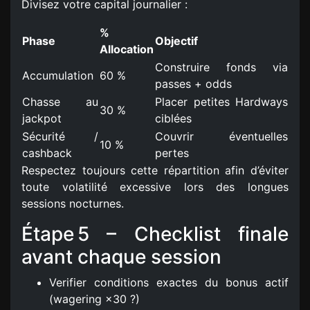
Divisez votre capital journalier :
%
Phase
Objectif
Allocation
Construire fonds via
Accumulation
60 %
passes + odds
Chasse au
Placer petites Hardways
30 %
jackpot
ciblées
Sécurité /
Couvrir éventuelles
10 %
cashback
pertes
Respectez toujours cette répartition afin d’éviter
toute volatilité excessive lors des longues
sessions nocturnes.
Étape 5 – Checklist finale
avant chaque session
Verifier conditions exactes du bonus actif
(wagering ×30 ?)