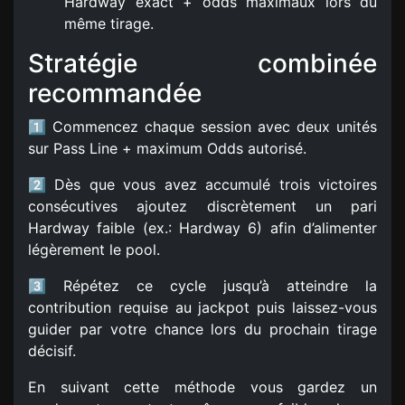
Hardway exact + odds maximaux lors du
même tirage.
Stratégie combinée
recommandée
1️⃣ Commencez chaque session avec deux unités
sur Pass Line + maximum Odds autorisé.
2️⃣ Dès que vous avez accumulé trois victoires
consécutives ajoutez discrètement un pari
Hardway faible (ex.: Hardway 6) afin d’alimenter
légèrement le pool.
3️⃣ Répétez ce cycle jusqu’à atteindre la
contribution requise au jackpot puis laissez-vous
guider par votre chance lors du prochain tirage
décisif.
En suivant cette méthode vous gardez un