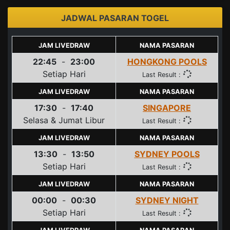
JADWAL PASARAN TOGEL
JAM LIVEDRAW
NAMA PASARAN
22:45
-
23:00
HONGKONG POOLS
Setiap Hari
Last Result :
JAM LIVEDRAW
NAMA PASARAN
17:30
-
17:40
SINGAPORE
Selasa & Jumat Libur
Last Result :
JAM LIVEDRAW
NAMA PASARAN
13:30
-
13:50
SYDNEY POOLS
Setiap Hari
Last Result :
JAM LIVEDRAW
NAMA PASARAN
00:00
-
00:30
SYDNEY NIGHT
Setiap Hari
Last Result :