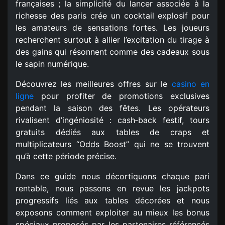
françaises ; la simplicité du lancer associée à la
richesse des paris crée un cocktail explosif pour
les amateurs de sensations fortes. Les joueurs
recherchent surtout à allier l’excitation du tirage à
des gains qui résonnent comme des cadeaux sous
le sapin numérique.
Découvrez les meilleures offres sur le
casino en
ligne
pour profiter de promotions exclusives
pendant la saison des fêtes. Les opérateurs
rivalisent d’ingéniosité : cash‑back festif, tours
gratuits dédiés aux tables de craps et
multiplicateurs “Odds Boost” qui ne se trouvent
qu’à cette période précise.
Dans ce guide nous décortiquons chaque pari
rentable, nous passons en revue les jackpots
progressifs liés aux tables décorées et nous
exposons comment exploiter au mieux les bonus
spéciaux proposés par les partenaires référencés