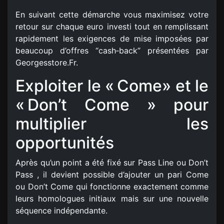
En suivant cette démarche vous maximisez votre
retour sur chaque euro investi tout en remplissant
rapidement les exigences de mise imposées par
beaucoup d’offres “cash‑back” présentées par
Georgesstore.Fr.
Exploiter le « Come» et le
« Don’t Come » pour
multiplier les
opportunités
Après qu’un point a été fixé sur Pass Line ou Don’t
Pass , il devient possible d’ajouter un pari Come
ou Don’t Come qui fonctionne exactement comme
leurs homologues initiaux mais sur une nouvelle
séquence indépendante.