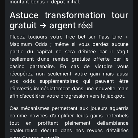
montant bonus + dépôt initial.
Astuce transformation tour
gratuit → argent réel
Placez toujours votre free bet sur Pass Line +
Maximum Odds ; même si vous perdez aucune
partie du capital ne sera débitée car il s’agit
réellement d’une remise gratuite offerte par le
casino partenaire. En cas de victoire vous
récupérez non seulement votre gain mais aussi
vos odds supplémentaires qui peuvent être
réinvestis immédiatement dans une nouvelle main
afin d’accélérer votre progression vers le jackpot.
Ces mécanismes permettent aux joueurs aguerris
comme novices d’amplifier leurs gains potentiels
tout en profitant pleinement dell’ambiance
chaleureuse décrite dans nos revues détaillées
chez Georgesstore.Fr.