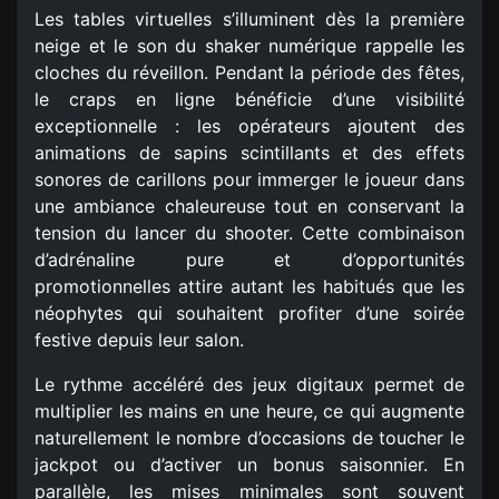
Les tables virtuelles s’illuminent dès la première
neige et le son du shaker numérique rappelle les
cloches du réveillon. Pendant la période des fêtes,
le craps en ligne bénéficie d’une visibilité
exceptionnelle : les opérateurs ajoutent des
animations de sapins scintillants et des effets
sonores de carillons pour immerger le joueur dans
une ambiance chaleureuse tout en conservant la
tension du lancer du shooter. Cette combinaison
d’adrénaline pure et d’opportunités
promotionnelles attire autant les habitués que les
néophytes qui souhaitent profiter d’une soirée
festive depuis leur salon.
Le rythme accéléré des jeux digitaux permet de
multiplier les mains en une heure, ce qui augmente
naturellement le nombre d’occasions de toucher le
jackpot ou d’activer un bonus saisonnier. En
parallèle, les mises minimales sont souvent