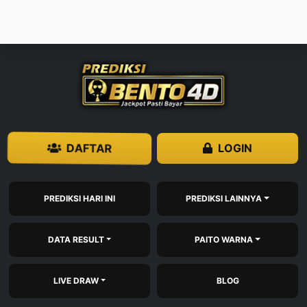
DAFTAR
LOGIN
PREDIKSI HARI INI
PREDIKSI LAINNYA
DATA RESULT
PAITO WARNA
LIVE DRAW
BLOG