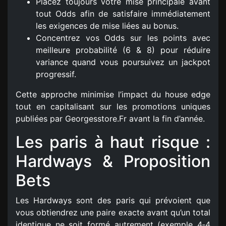
Placez toujours votre mise principale avant
tout Odds afin de satisfaire immédiatement
les exigences de mise liées au bonus.
Concentrez vos Odds sur les points avec
meilleure probabilité (6 & 8) pour réduire
variance quand vous poursuivez un jackpot
progressif.
Cette approche minimise l’impact du house edge
tout en capitalisant sur les promotions uniques
publiées par Georgesstore.Fr avant la fin d’année.
Les paris à haut risque :
Hardways & Proposition
Bets
Les Hardways sont des paris qui prévoient que
vous obtiendrez une paire exacte avant qu’un total
identique ne soit formé autrement (exemple 4‑4