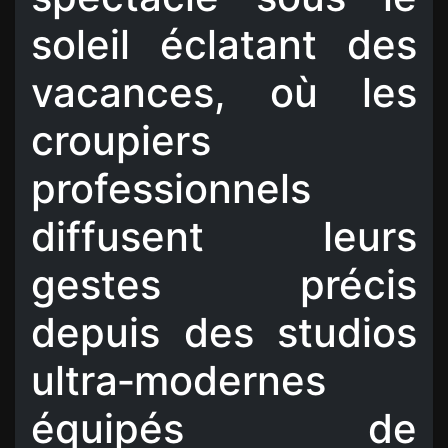
soleil éclatant des
vacances, où les
croupiers
professionnels
diffusent leurs
gestes précis
depuis des studios
ultra‑modernes
équipés de