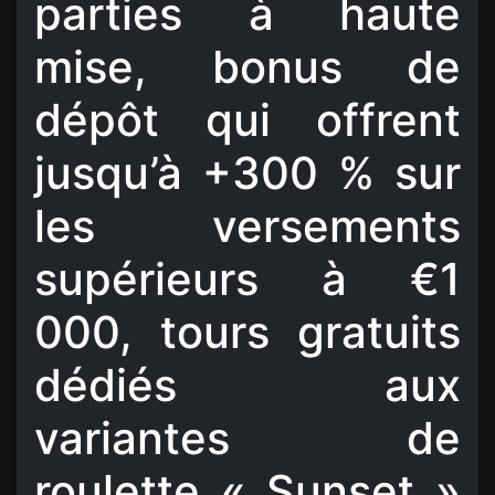
parties à haute
mise, bonus de
dépôt qui offrent
jusqu’à +300 % sur
les versements
supérieurs à €1
000, tours gratuits
dédiés aux
variantes de
roulette « Sunset »