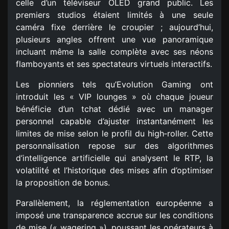
celle d’un téléviseur OLED grand public. Les
premiers studios étaient limités à une seule
caméra fixe derrière le croupier ; aujourd’hui,
plusieurs angles offrent une vue panoramique
incluant même la salle complète avec ses néons
flamboyants et ses spectateurs virtuels interactifs.
Les pionniers tels qu’Evolution Gaming ont
introduit les « VIP lounges » où chaque joueur
bénéficie d’un tchat dédié avec un manager
personnel capable d’ajuster instantanément les
limites de mise selon le profil du high‑roller. Cette
personnalisation repose sur des algorithmes
d’intelligence artificielle qui analysent le RTP, la
volatilité et l’historique des mises afin d’optimiser
la proposition de bonus.
Parallèlement, la réglementation européenne a
imposé une transparence accrue sur les conditions
de mise (« wagering »), poussant les opérateurs à