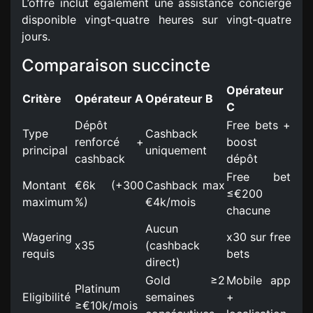
L’offre inclut également une assistance concierge
disponible vingt‑quatre heures sur vingt‑quatre
jours.
Comparaison succincte
Opérateur
Critère
Opérateur A
Opérateur B
C
Dépôt
Free bets +
Type
Cashback
renforcé +
boost
principal
uniquement
cashback
dépôt
Free bet
Montant
€6k (+300
Cashback max
≤€200
maximum
%)
€4k/mois
chacune
Aucun
Wagering
x30 sur free
x35
(cashback
requis
bets
direct)
Gold ≥2
Mobile app
Platinum
Eligibilité
semaines
+
≥€10k/mois