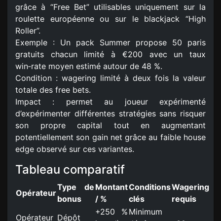
grâce à “Free Bet” utilisables uniquement sur la
roulette européenne ou sur le blackjack “High
Roller”.
Exemple : Un pack Summer propose 50 paris
gratuits chacun limité à €200 avec un taux
win‑rate moyen estimé autour de 48 %.
Condition : wagering limité à deux fois la valeur
totale des free bets.
Impact : permet au joueur expérimenté
d’expérimenter différentes stratégies sans risquer
son propre capital tout en augmentant
potentiellement son gain net grâce au faible house
edge observé sur ces variantes.
Tableau comparatif
Type de
Montant
Conditions
Wagering
Opérateur
bonus
/ %
clés
requis
+250 %
Minimum
Opérateur
Dépôt