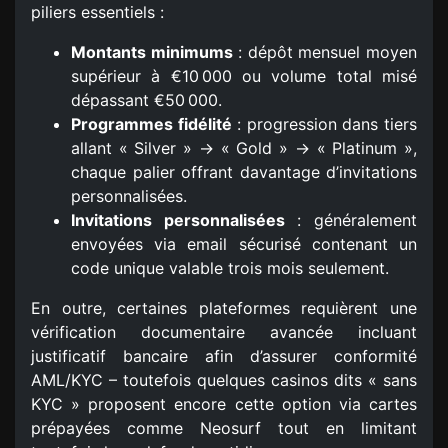
piliers essentiels :
Montants minimums
: dépôt mensuel moyen
supérieur à €10 000 ou volume total misé
dépassant €50 000.
Programmes fidélité
: progression dans tiers
allant « Silver » → « Gold » → « Platinum »,
chaque palier offrant davantage d’invitations
personnalisées.
Invitations personnalisées
: généralement
envoyées via email sécurisé contenant un
code unique valable trois mois seulement.
En outre, certaines plateformes requièrent une
vérification documentaire avancée incluant
justificatif bancaire afin d’assurer conformité
AML/KYC – toutefois quelques casinos dits « sans
KYC » proposent encore cette option via cartes
prépayées comme Neosurf tout en limitant