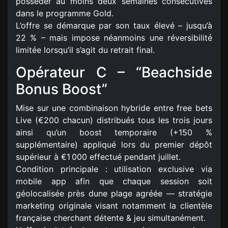
posséder au moins deux semaines consécutives
dans le programme Gold.
L’offre se démarque par son taux élevé – jusqu’à
22 % – mais impose néanmoins une réversibilité
limitée lorsqu’il s’agit du retrait final.
Opérateur C – “Beachside
Bonus Boost”
Mise sur une combinaison hybride entre free bets
Live (€200 chacun) distribués tous les trois jours
ainsi qu’un boost temporaire (+150 %
supplémentaire) appliqué lors du premier dépôt
supérieur à €1 000 effectué pendant juillet.
Condition principale : utilisation exclusive via
mobile app afin que chaque session soit
géolocalisée près dune plage agréée — stratégie
marketing originale visant notamment la clientèle
française cherchant détente & jeu simultanément.