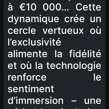
à €10 000… Cette
dynamique crée un
cercle vertueux où
l’exclusivité
alimente la fidélité
et où la technologie
renforce le
sentiment
d’immersion – une