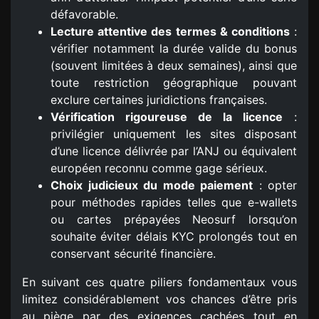
défavorable.
Lecture attentive des termes & conditions
:
vérifier notamment la durée valide du bonus
(souvent limitées à deux semaines), ainsi que
toute restriction géographique pouvant
exclure certaines juridictions françaises.
Vérification rigoureuse de la licence
:
privilégier uniquement les sites disposant
d’une licence délivrée par l’ANJ ou équivalent
européen reconnu comme gage sérieux.
Choix judicieux du mode paiement
: opter
pour méthodes rapides telles que e-wallets
ou cartes prépayées Neosurf lorsqu’on
souhaite éviter délais KYC prolongés tout en
conservant sécurité financière.
En suivant ces quatre piliers fondamentaux vous
limitez considérablement vos chances d’être pris
au piège par des exigences cachées tout en