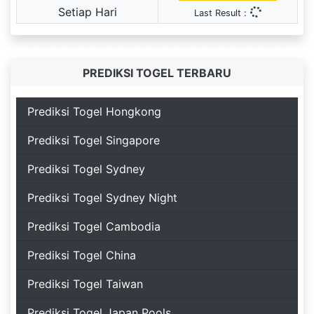
Setiap Hari
Last Result :
PREDIKSI TOGEL TERBARU
Prediksi Togel Hongkong
Prediksi Togel Singapore
Prediksi Togel Sydney
Prediksi Togel Sydney Night
Prediksi Togel Cambodia
Prediksi Togel China
Prediksi Togel Taiwan
Prediksi Togel Japan Pools