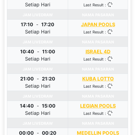
Setiap Hari
Last Result :
JAM LIVEDRAW
NAMA PASARAN
17:10
-
17:20
JAPAN POOLS
Setiap Hari
Last Result :
JAM LIVEDRAW
NAMA PASARAN
10:40
-
11:00
ISRAEL 4D
Setiap Hari
Last Result :
JAM LIVEDRAW
NAMA PASARAN
21:00
-
21:20
KUBA LOTTO
Setiap Hari
Last Result :
JAM LIVEDRAW
NAMA PASARAN
14:40
-
15:00
LEGIAN POOLS
Setiap Hari
Last Result :
JAM LIVEDRAW
NAMA PASARAN
00:00
-
00:20
MEDELLIN POOLS