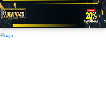
DAFTAR
LOGIN
Prediksi Hari Ini
Prediksi Lainnya
Data Result
Paito Warna