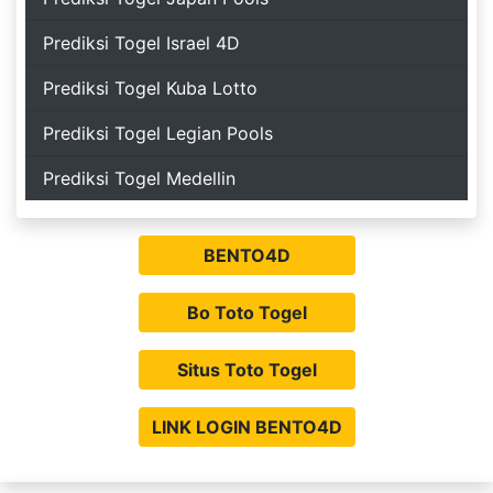
Prediksi Togel Israel 4D
Prediksi Togel Kuba Lotto
Prediksi Togel Legian Pools
Prediksi Togel Medellin
BENTO4D
Bo Toto Togel
Situs Toto Togel
LINK LOGIN BENTO4D